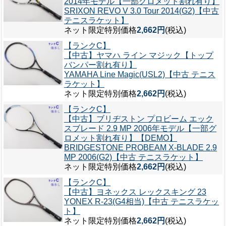
2014年モデル【一部グロメット割れ有り】
SRIXON REVO V 3.0 Tour 2014(G2)【中古
テニスラケット】
ネット限定特別価格
2,662円
(税込)
【ランクC】
【中古】ヤマハ ライン マジック【トップ
バンパー割れ有り】
YAMAHA Line Magic(USL2)【中古 テニス
ラケット】
ネット限定特別価格
2,662円
(税込)
【ランクC】
【中古】ブリヂストン プロビーム エック
スブレード 2.9 MP 2006年モデル【一部グ
ロメット割れ有り】【DEMO】
BRIDGESTONE PROBEAM X-BLADE 2.9
MP 2006(G2)【中古 テニスラケット】
ネット限定特別価格
2,662円
(税込)
【ランクC】
【中古】ヨネックス レックスキング 23
YONEX R-23(G4相当)【中古 テニスラケッ
ト】
ネット限定特別価格
2,662円
(税込)