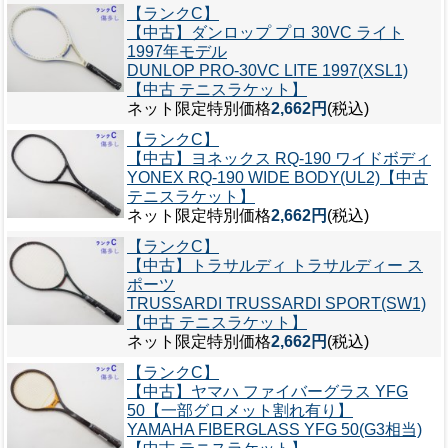
【ランクC】
【中古】ダンロップ プロ 30VC ライト
1997年モデル
DUNLOP PRO-30VC LITE 1997(XSL1)
【中古 テニスラケット】
ネット限定特別価格
2,662円
(税込)
【ランクC】
【中古】ヨネックス RQ-190 ワイドボディ
YONEX RQ-190 WIDE BODY(UL2)【中古
テニスラケット】
ネット限定特別価格
2,662円
(税込)
【ランクC】
【中古】トラサルディ トラサルディー ス
ポーツ
TRUSSARDI TRUSSARDI SPORT(SW1)
【中古 テニスラケット】
ネット限定特別価格
2,662円
(税込)
【ランクC】
【中古】ヤマハ ファイバーグラス YFG
50【一部グロメット割れ有り】
YAMAHA FIBERGLASS YFG 50(G3相当)