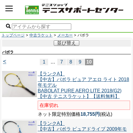
トップページ
>
中古ラケット
>
メーカー
> バボラ
並び替え
バボラ
<
1
…
7
8
9
10
【ランクA】
【中古】バボラ ピュア アエロ ライト 2018
年モデル
BABOLAT PURE AERO LITE 2018(G2)
【中古 テニスラケット】【送料無料】
在庫切れ
ネット限定特別価格
18,755円
(税込)
【ランクA】
【中古】バボラ ピュアドライブ 2009年モ