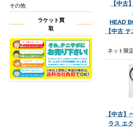
【中古】
その他
ラケット買
HEAD B
取
【中古 
ネット限
【中古】ヘ
ラス エ