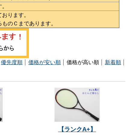
す。
ております。
るものＣまであります。
優先度順
価格が安い順
価格が高い順
新着順
【ランクA+】