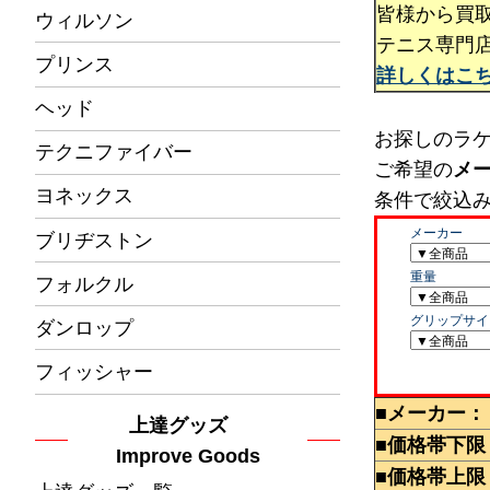
皆様から買
ウィルソン
テニス専門
プリンス
詳しくはこ
ヘッド
お探しのラ
テクニファイバー
ご希望の
メ
ヨネックス
条件で絞込
ブリヂストン
フォルクル
ダンロップ
フィッシャー
■メーカー：
上達グッズ
■価格帯下限
Improve Goods
■価格帯上限