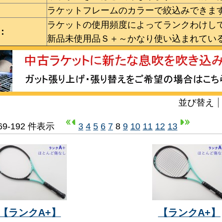
ラケットフレームのカラーで絞込みできま
ラケットの使用頻度によってランクわけし
：
新品未使用品Ｓ＋～かなり使い込まれてい
並び替え
169-192 件表示
3
4
5
6
7
8
9
10
11
12
13
【ランクA+】
【ランクA+】