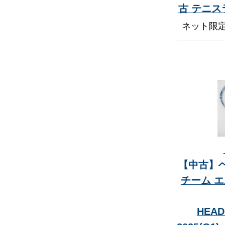
古 テニ
ネット限
【中古】
チーム エ
HEAD