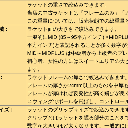
ラケットの重さで絞込みできます。
当店の中古ラケットは「フレームのみ」「
この重量については、販売状態での総重量
積：
ラケット面の大きさで絞込みできます。
一般的にMID (85～95平方インチ) <MIDPLUS
平方インチ)と表記されることが多く数字
MID～MIDPLUS は中級者から上級者の
初心者、女性の方にはスイートエリアの大きいOV
ます。
：
ラケットフレームの厚さで絞込みできます
フレームの厚さが24mm以上のものを中厚
フレームが厚ければ反発性が高く飛びが良
スウィングでボールを飛ばし、コントロー
イズ：
ラケットのグリップサイズで絞込みできま
グリップとはラケットを握る部分のことを
数字が大きいほど太くなります。一般的には