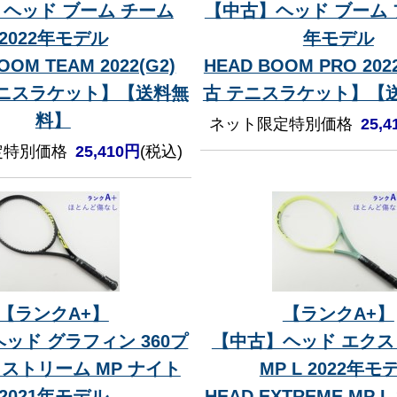
ヘッド ブーム チーム
【中古】ヘッド ブーム プ
2022年モデル
年モデル
OOM TEAM 2022(G2)
HEAD BOOM PRO 202
テニスラケット】【送料無
古 テニスラケット】【
料】
ネット限定特別価格
25,
定特別価格
25,410円
(税込)
【ランクA+】
【ランクA+】
ッド グラフィン 360プ
【中古】ヘッド エク
クストリーム MP ナイト
MP L 2022年モ
2021年モデル
HEAD EXTREME MP L 