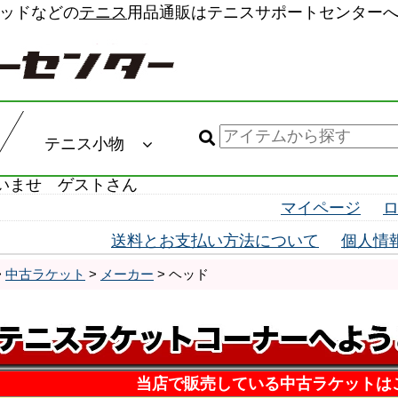
ッドなどの
テニス
用品通販はテニスサポートセンター
テニス小物
いませ ゲストさん
マイページ
送料とお支払い方法について
個人情
>
中古ラケット
>
メーカー
> ヘッド
当店で販売している中古ラケットは