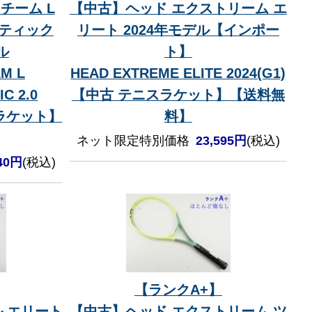
チーム L
【中古】ヘッド エクストリーム エ
ンティック
リート 2024年モデル【インポー
ル
ト】
M L
HEAD EXTREME ELITE 2024(G1)
C 2.0
【中古 テニスラケット】【送料無
スラケット】
料】
ネット限定特別価格
23,595円
(税込)
040円
(税込)
【ランクA+】
 エリート
【中古】ヘッド エクストリーム ツ