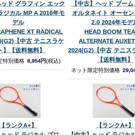
ッド グラフィン エック
【中古】ヘッド ブーム 
ジカル MP A 2016年モ
オルタネイト オーセ
デル
2.0 2024年モデ
APHENE XT RADICAL
HEAD BOOM TEA
016(G2)【中古 テニスラケ
ALTERNATE AUXETI
ト】【送料無料】
2024(G2)【中古 テニ
【送料無料】
定特別価格
8,954円
(税込)
ネット限定特別価格
29,
【ランクA+】
【ランクA+】
ヘッド ラジカル プロ
【中古】ヘッド ラジカル