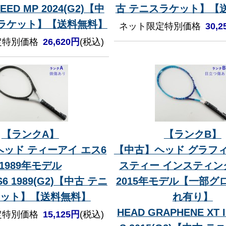
EED MP 2024(G2)【中
古 テニスラケット】【
スラケット】【送料無料】
ネット限定特別価格
30,
定特別価格
26,620円
(税込)
【ランクA】
【ランクB】
ッド ティーアイ エス6
【中古】ヘッド グラフィ
1989年モデル
スティー インスティン
.S6 1989(G2)【中古 テニ
2015年モデル【一部グ
ット】【送料無料】
れ有り】
HEAD GRAPHENE XT I
定特別価格
15,125円
(税込)