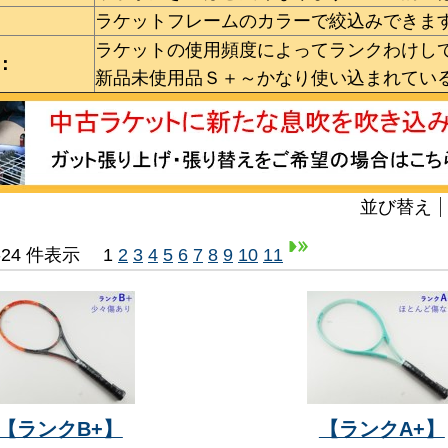
ラケットフレームのカラーで絞込みできま
ラケットの使用頻度によってランクわけし
：
新品未使用品Ｓ＋～かなり使い込まれてい
並び替え
1-24 件表示
1
2
3
4
5
6
7
8
9
10
11
【ランクB+】
【ランクA+】