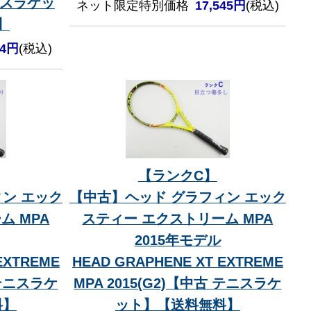
テニスラケッ
ネット限定特別価格
17,545円
(税込)
】
44円
(税込)
【ランクC】
ン エック
【中古】ヘッド グラフィン エック
ム MPA
スティー エクストリーム MPA
2015年モデル
EXTREME
HEAD GRAPHENE XT EXTREME
 テニスラケ
MPA 2015(G2)【中古 テニスラケ
料】
ット】【送料無料】