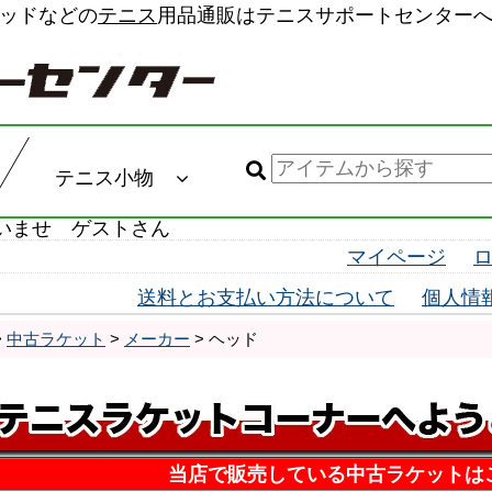
ッドなどの
テニス
用品通販はテニスサポートセンター
テニス小物
いませ ゲストさん
マイページ
送料とお支払い方法について
個人情
>
中古ラケット
>
メーカー
> ヘッド
当店で販売している中古ラケットは