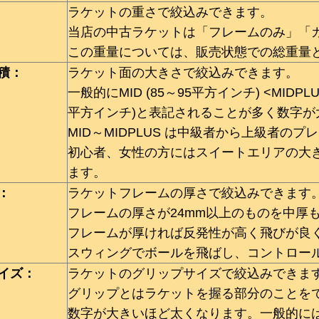
ラケットの重さで絞込みできます。
当店の中古ラケットは「フレームのみ」「
この重量については、販売状態での総重量
積：
ラケット面の大きさで絞込みできます。
一般的にMID (85～95平方インチ) <MIDPLUS
平方インチ)と表記されることが多く数字
MID～MIDPLUS は中級者から上級者の
初心者、女性の方にはスイートエリアの大きいOV
ます。
：
ラケットフレームの厚さで絞込みできます
フレームの厚さが24mm以上のものを中厚
フレームが厚ければ反発性が高く飛びが良
スウィングでボールを飛ばし、コントロー
イズ：
ラケットのグリップサイズで絞込みできま
グリップとはラケットを握る部分のことを
数字が大きいほど太くなります。一般的には