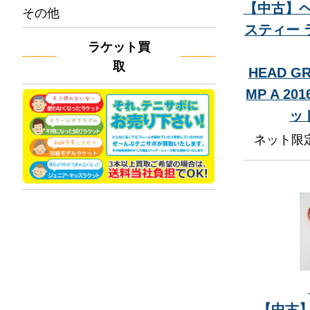
【中古】ヘ
その他
スティー ラ
ラケット買
取
HEAD GR
MP A 2
ッ
ネット限
【中古】