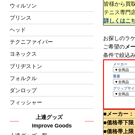
皆様から買
ウィルソン
テニス専門
プリンス
詳しくはこ
ヘッド
お探しのラ
テクニファイバー
ご希望の
メ
ヨネックス
条件で絞込
ブリヂストン
フォルクル
ダンロップ
フィッシャー
■メーカー：
上達グッズ
■価格帯下限
Improve Goods
■価格帯上限