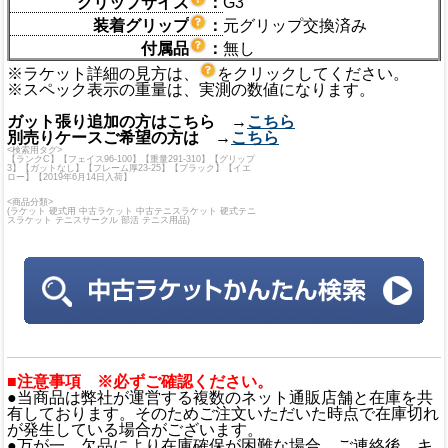
グリップサイズ
：
G3
装着グリップ
：
元グリップ交換済み
付属品
：
無し
※ラケット詳細の見方は、
をクリックしてください。
※スペック表示の重量は、実測の数値になります。
ガット張り追加の方はこちら →
こちら
別売りケースご希望の方は →
こちら
<検索用タグ>
【ランクC】【フェイス96-100】【重量291-310】【グリップ
3】【ガットなし】【フレーム厚23-25】【ブラック】【イエ
ロー】【2019年6月14日入荷】
<商品分類>
(ラケット 硬式用 中古ラケット 中古テニスラケット 硬式テニ
スラケット テニスサークル 部活 テニス用品)
■注意事項 ※必ずご確認ください。
●当商品は弊社が運営する複数のネット通販店舗と在庫を共
有しております。そのためご注文いただいた時点で在庫切れ
が発生している場合がございます。
●万が一、欠品により在庫確保が困難な場合、ご連絡後、キ