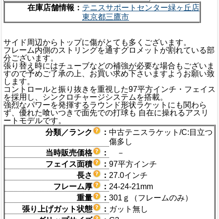
在庫店舗情報：
テニスサポートセンター緑ヶ丘店
東京都三鷹市
サイド周辺からトップに傷がとても多くございます。
フレーム内側のストリングを通すグロメットが割れている部
分ございます。
張り替え時にはチューブなどの補強が必要な場合もございま
すので予めご了承の上、お買い求め下さいますようお願い致
します。
コントロールと振り抜きを重視した97平方インチ・フェイス
を採用し、シンクロチャージシステムを搭載。
強烈なパワーを発揮するラウンド形状ラケットにも関わら
ず、優れた喰いつきで面先での打球も 自在に操れるアスリ
ートモデルです。
分類／ランク
：
中古テニスラケット/C:目立つ
傷多し
当時販売価格
：
－
フェイス面積
：
97平方インチ
長さ
：
27.0インチ
フレーム厚
：
24-24-21mm
重量
：
301ｇ（フレームのみ）
張り上げガット状態
：
ガット無し