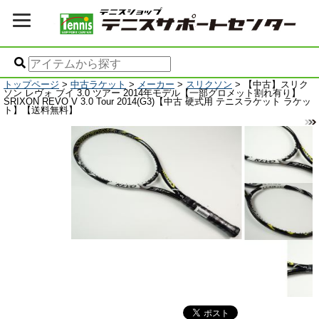
トップページ
>
中古ラケット
>
メーカー
>
スリクソン
> 【中古】スリク
ソン レヴォ ブイ 3.0 ツアー 2014年モデル【一部グロメット割れ有り】
SRIXON REVO V 3.0 Tour 2014(G3)【中古 硬式用 テニスラケット ラケッ
ト】【送料無料】