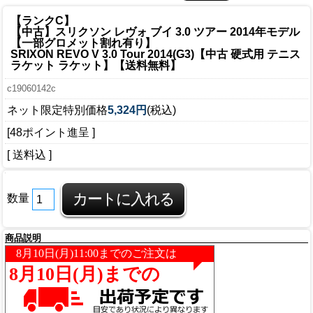
【ランクC】
【中古】スリクソン レヴォ ブイ 3.0 ツアー 2014年モデル
【一部グロメット割れ有り】
SRIXON REVO V 3.0 Tour 2014(G3)【中古 硬式用 テニス
ラケット ラケット】【送料無料】
c19060142c
ネット限定特別価格
5,324円
(税込)
[48ポイント進呈 ]
[ 送料込 ]
数量
商品説明