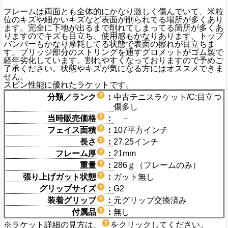
フレームは両面とも全体的にかなり激しく傷んでいて、米粒
位のキズや細かいキズなど表面が削られてる場所が多くあり
ます。完全に下地が出るまで削れてしまってる箇所が多くあ
りますのでキズも目立ち、使用感もかなりあります。トップ
バンパーもかなり摩耗してる状態で表面の擦れが目立ちま
す。ブリッジ部分のストリングを通すグロメットがゴム製で
経年劣化しています。割れやすくなっておりますので予めご
了承ください。状態やキズが気になる方にはオススメできま
せん。
スピン性能に優れたラケットです。
分類／ランク
：
中古テニスラケット/C:目立つ
傷多し
当時販売価格
：
－
フェイス面積
：
107平方インチ
長さ
：
27.25インチ
フレーム厚
：
21mm
重量
：
286ｇ（フレームのみ）
張り上げガット状態
：
ガット無し
グリップサイズ
：
G2
装着グリップ
：
元グリップ交換済み
付属品
：
無し
※ラケット詳細の見方は、
をクリックしてください。