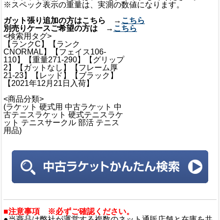
※スペック表示の重量は、実測の数値になります。
ガット張り追加の方はこちら →
こちら
別売りケースご希望の方は →
こちら
<検索用タグ>
【ランクC】【ランク
CNORMAL】【フェイス106-
110】【重量271-290】【グリップ
2】【ガットなし】【フレーム厚
21-23】【レッド】【ブラック】
【2021年12月21日入荷】
<商品分類>
(ラケット 硬式用 中古ラケット 中
古テニスラケット 硬式テニスラケ
ット テニスサークル 部活 テニス
用品)
■注意事項 ※必ずご確認ください。
●当商品は弊社が運営する複数のネット通販店舗と在庫を共