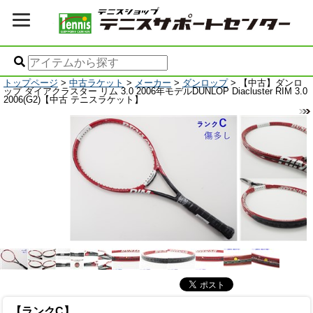
トップページ
>
中古ラケット
>
メーカー
>
ダンロップ
> 【中古】ダンロ
ップ ダイアクラスター リム 3.0 2006年モデルDUNLOP Diacluster RIM 3.0
2006(G2)【中古 テニスラケット】
【ランクC】