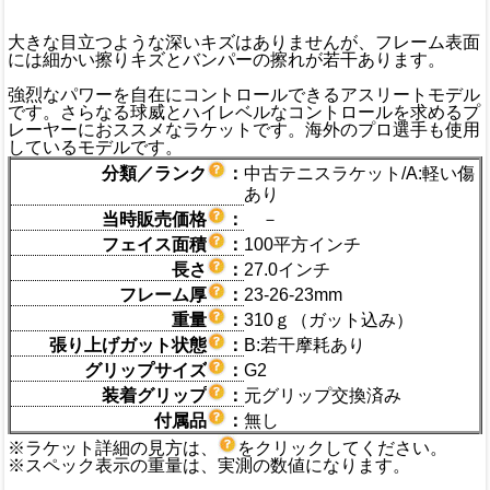
大きな目立つような深いキズはありませんが、フレーム表面
には細かい擦りキズとバンパーの擦れが若干あります。
強烈なパワーを自在にコントロールできるアスリートモデル
です。さらなる球威とハイレベルなコントロールを求めるプ
レーヤーにおススメなラケットです。海外のプロ選手も使用
しているモデルです。
分類／ランク
：
中古テニスラケット/A:軽い傷
あり
当時販売価格
：
－
フェイス面積
：
100平方インチ
長さ
：
27.0インチ
フレーム厚
：
23-26-23mm
重量
：
310ｇ（ガット込み）
張り上げガット状態
：
B:若干摩耗あり
グリップサイズ
：
G2
装着グリップ
：
元グリップ交換済み
付属品
：
無し
※ラケット詳細の見方は、
をクリックしてください。
※スペック表示の重量は、実測の数値になります。