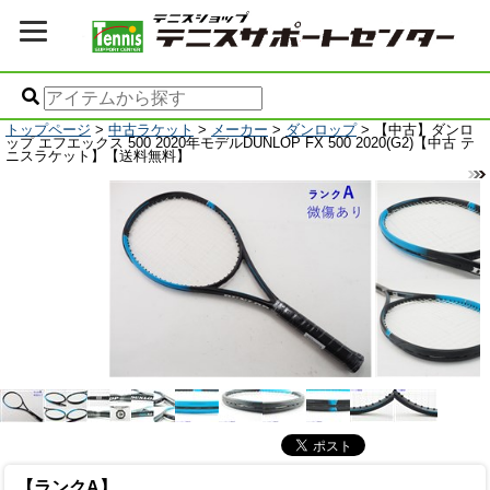
トップページ
>
中古ラケット
>
メーカー
>
ダンロップ
> 【中古】ダンロ
ップ エフエックス 500 2020年モデルDUNLOP FX 500 2020(G2)【中古 テ
ニスラケット】【送料無料】
【ランクA】