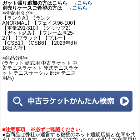
ガット張り追加の方はこちら →
こちら
別売りケースご希望の方は →
こちら
<検索用タグ>
【ランクA】【ランク
ANORMAL】【フェイス96-100】
【重量291-310】【グリップ2】
【ガット込み】【フレーム厚25-
27】【ブラック】【ブルー】
【CSB1】【CSB6】【2023年8月
18日入荷】
<商品分類>
(ラケット 硬式用 中古ラケット 中
古テニスラケット 硬式テニスラケ
ット テニスサークル 部活 テニス
用品)
■注意事項 ※必ずご確認ください。
●当商品は弊社が運営する複数のネット通販店舗と在庫を共
有しております。そのためご注文いただいた時点で在庫切れ