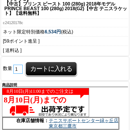
【中古】プリンス ビースト 100 (280g) 2018年モデル
PRINCE BEAST 100 (280g) 2018(G2)【中古 テニスラケッ
ト】【送料無料】
c24120178c
ネット限定特別価格
6,534円
(税込)
[59ポイント進呈 ]
[ 送料込 ]
数量
商品説明
在庫店舗情報：
テニスサポートセンター緑ヶ丘店
東京都三鷹市