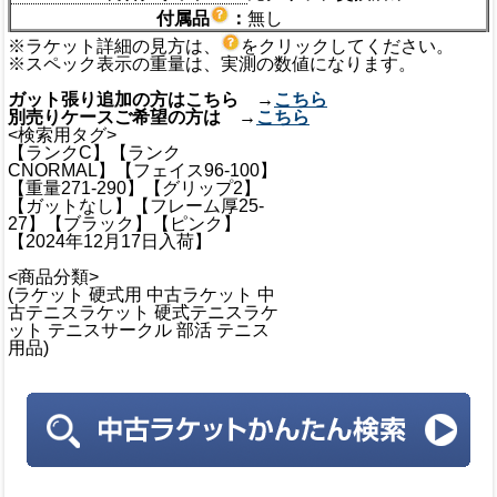
付属品
：
無し
※ラケット詳細の見方は、
をクリックしてください。
※スペック表示の重量は、実測の数値になります。
ガット張り追加の方はこちら →
こちら
別売りケースご希望の方は →
こちら
<検索用タグ>
【ランクC】【ランク
CNORMAL】【フェイス96-100】
【重量271-290】【グリップ2】
【ガットなし】【フレーム厚25-
27】【ブラック】【ピンク】
【2024年12月17日入荷】
<商品分類>
(ラケット 硬式用 中古ラケット 中
古テニスラケット 硬式テニスラケ
ット テニスサークル 部活 テニス
用品)