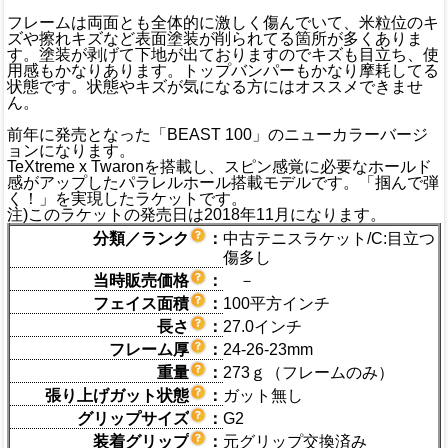
フレームは両面とも全体的に激しく傷んでいて、米粒位のキ
ズや擦れキズなど表面塗装が削られてる箇所が多くありま
す。塗装が剥げて下地が出ておりますのでキズも目立ち、使
用感もかなりあります。トップバンパーもかなり摩耗してる
状態です。状態やキズが気になる方にはオススメできませ
ん。
前年に発売となった「BEAST 100」のニューカラーバージ
ョンになります。
TeXtreme x Twaronを搭載し、スピン感覚に必要なホールド
感がアップしたパラレルホール搭載モデルです。「掴んで弾
く！」を実現したラケットです。
注)このラケットの発売日は2018年11月になります。
分類／ランク
：
中古テニスラケット/C:目立つ
傷多し
当時販売価格
：
－
フェイス面積
：
100平方インチ
長さ
：
27.0インチ
フレーム厚
：
24-26-23mm
重量
：
273ｇ（フレームのみ）
張り上げガット状態
：
ガット無し
グリップサイズ
：
G2
装着グリップ
：
元グリップ交換済み