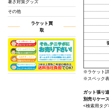
暑さ対策グッズ
その他
ラケット買
取
※ラケット
※スペック
ガット張り
別売りケー
<検索用タグ