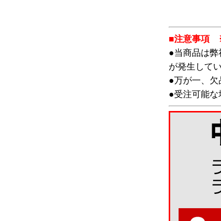
■注意事項 
●当商品は
が発生して
●万が一、
●受注可能