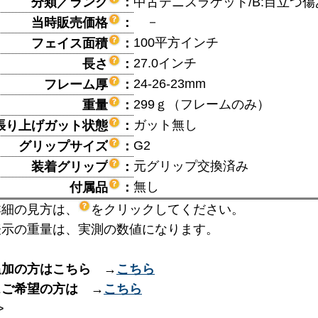
分類／ランク
：
中古テニスラケット/B:目立つ傷
－
当時販売価格
：
100平方インチ
フェイス面積
：
27.0インチ
長さ
：
24-26-23mm
フレーム厚
：
299ｇ（フレームのみ）
重量
：
ガット無し
張り上げガット状態
：
G2
グリップサイズ
：
元グリップ交換済み
装着グリップ
：
無し
付属品
：
詳細の見方は、
をクリックしてください。
表示の重量は、実測の数値になります。
追加の方はこちら →
こちら
スご希望の方は →
こちら
>