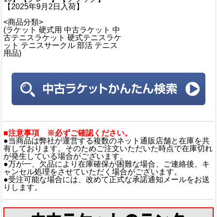
【2025年9月2日入荷】
<商品分類>
(ラケット 硬式用 中古ラケット 中
古テニスラケット 硬式テニスラケ
ット テニスサークル 部活 テニス
用品)
■注意事項 ※必ずご確認ください。
●当商品は弊社が運営する複数のネット通販店舗と在庫を共
有しております。そのためご注文いただいた時点で在庫切れ
が発生している場合がございます。
●万が一、欠品により在庫確保が困難な場合、ご連絡後、キ
ャンセル処理をさせていただく場合がございます。
●受注可能な場合には、改めて正式な承諾通知メールをお送
りします。