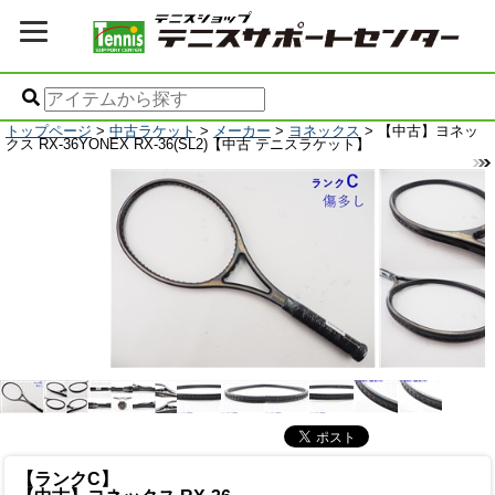
トップページ
>
中古ラケット
>
メーカー
>
ヨネックス
> 【中古】ヨネッ
クス RX-36YONEX RX-36(SL2)【中古 テニスラケット】
【ランクC】