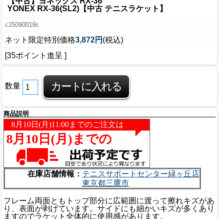
【中古】ヨネックス RX-36
YONEX RX-36(SL2)【中古 テニスラケット】
c25090019c
ネット限定特別価格
3,872円
(税込)
[35ポイント進呈 ]
数量
商品説明
在庫店舗情報：
テニスサポートセンター緑ヶ丘店
東京都三鷹市
フレーム両面ともトップ部分に広範囲に渡って擦れキズがあ
り、表面が剥げています。サイドにも細かいキズが多くあり
ますのでラケット全体的に使用感があります。