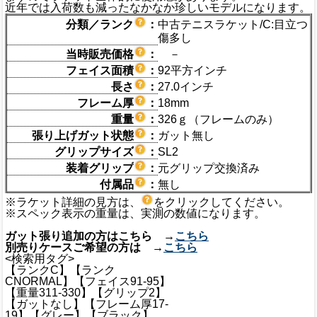
近年では入荷数も減ったなかなか珍しいモデルになります。
分類／ランク
：
中古テニスラケット/C:目立つ
傷多し
当時販売価格
：
－
フェイス面積
：
92平方インチ
長さ
：
27.0インチ
フレーム厚
：
18mm
重量
：
326ｇ（フレームのみ）
張り上げガット状態
：
ガット無し
グリップサイズ
：
SL2
装着グリップ
：
元グリップ交換済み
付属品
：
無し
※ラケット詳細の見方は、
をクリックしてください。
※スペック表示の重量は、実測の数値になります。
ガット張り追加の方はこちら →
こちら
別売りケースご希望の方は →
こちら
<検索用タグ>
【ランクC】【ランク
CNORMAL】【フェイス91-95】
【重量311-330】【グリップ2】
【ガットなし】【フレーム厚17-
19】【グレー】【ブラック】