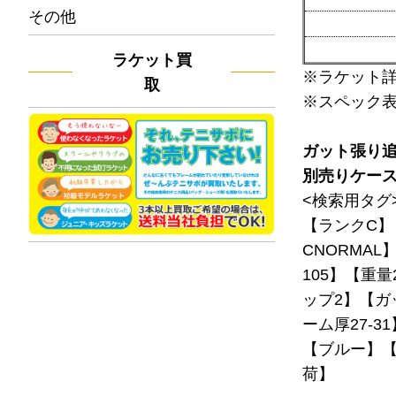
その他
ラケット買
※ラケット
取
※スペック
ガット張り
別売りケー
<検索用タグ
【ランクC】
CNORMAL
105】【重量
ップ2】【ガ
ーム厚27-3
【ブルー】【2
荷】