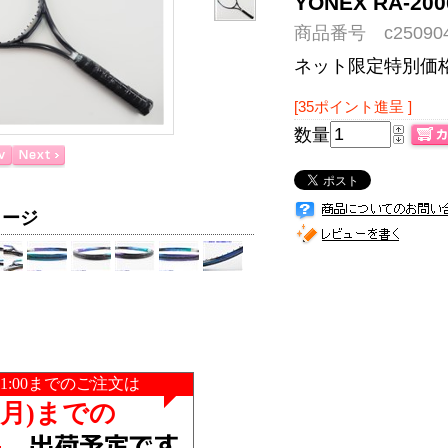
YONEX RA-2
商品番号 c250904
ネット限定特別価
[35ポイント進呈 ]
数量
メージ