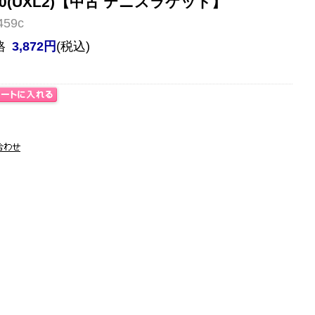
000(UXL2)【中古 テニスラケット】
59c
格
3,872円
(税込)