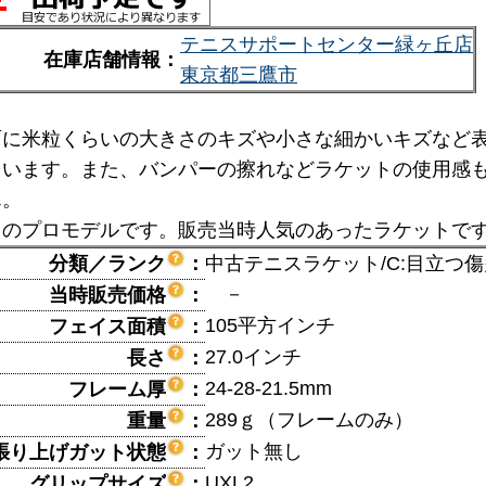
テニスサポートセンター緑ヶ丘店
在庫店舗情報：
東京都三鷹市
面に米粒くらいの大きさのキズや小さな細かいキズなど
ています。また、バンパーの擦れなどラケットの使用感
ん。
用のプロモデルです。販売当時人気のあったラケットで
分類／ランク
：
中古テニスラケット/C:目立つ
－
当時販売価格
：
105平方インチ
フェイス面積
：
27.0インチ
長さ
：
24-28-21.5mm
フレーム厚
：
289ｇ（フレームのみ）
重量
：
ガット無し
張り上げガット状態
：
UXL2
グリップサイズ
：