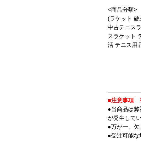
<商品分類>
(ラケット 
中古テニスラ
スラケット 
活 テニス用品
■注意事項 
●当商品は
が発生して
●万が一、
●受注可能