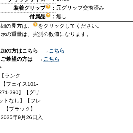
元グリップ交換済み
装着グリップ
：
無し
付属品
：
詳細の見方は、
をクリックしてください。
表示の重量は、実測の数値になります。
追加の方はこちら →
こちら
スご希望の方は →
こちら
>
【ランク
】【フェイス101-
271-290】【グリ
ットなし】【フレ
1】【ブラック】
025年9月26日入