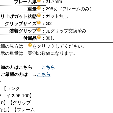
21.7mm
フレーム厚
：
298ｇ（フレームのみ）
重量
：
ガット無し
張り上げガット状態
：
G2
グリップサイズ
：
元グリップ交換済み
装着グリップ
：
無し
付属品
：
詳細の見方は、
をクリックしてください。
表示の重量は、実測の数値になります。
追加の方はこちら →
こちら
スご希望の方は →
こちら
>
】【ランク
フェイス96-100】
310】【グリップ
なし】【フレーム