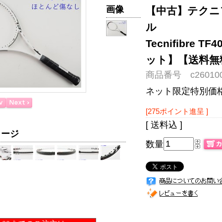
画像
【中古】テクニファイ
ル
Tecnifibre T
ット】【送料無
商品番号 c260100
ネット限定特別価
[275ポイント進呈 ]
[ 送料込 ]
メージ
数量