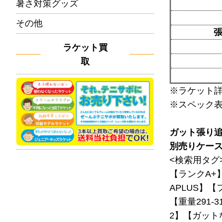
暑さ対策グッズ
その他
ラケット買
取
※ラケット
※スペック
ガット張り
別売りケー
<検索用タグ
【ランクA+
APLUS】【
【重量291-
2】【ガット