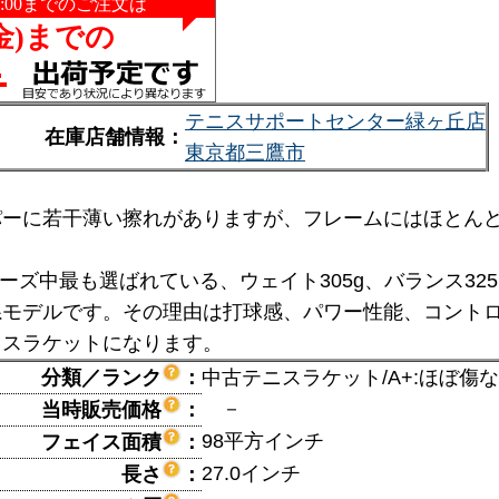
テニスサポートセンター緑ヶ丘店
在庫店舗情報：
東京都三鷹市
パーに若干薄い擦れがありますが、フレームにはほとん
3シリーズ中最も選ばれている、ウェイト305g、バランス3
系モデルです。その理由は打球感、パワー性能、コント
クスラケットになります。
分類／ランク
：
中古テニスラケット/A+:ほぼ傷
－
当時販売価格
：
98平方インチ
フェイス面積
：
27.0インチ
長さ
：