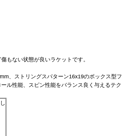
ど傷もない状態が良いラケットです。
25mm、ストリングスパターン16x19のボックス型フ
ロール性能、スピン性能をバランス良く与えるテク
なし