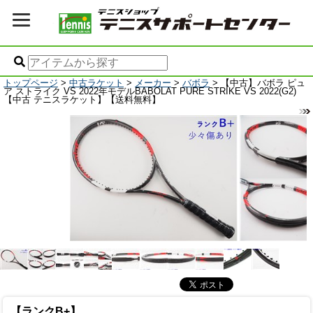
トップページ
>
中古ラケット
>
メーカー
>
バボラ
> 【中古】バボラ ピュ
ア ストライク VS 2022年モデルBABOLAT PURE STRIKE VS 2022(G2)
【中古 テニスラケット】【送料無料】
【ランクB+】