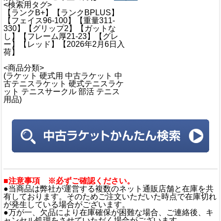
<検索用タグ>
【ランクB+】【ランクBPLUS】
【フェイス96-100】【重量311-
330】【グリップ2】【ガットな
し】【フレーム厚21-23】【グレ
ー】【レッド】【2026年2月6日入
荷】
<商品分類>
(ラケット 硬式用 中古ラケット 中
古テニスラケット 硬式テニスラケ
ット テニスサークル 部活 テニス
用品)
■注意事項 ※必ずご確認ください。
●当商品は弊社が運営する複数のネット通販店舗と在庫を共
有しております。そのためご注文いただいた時点で在庫切れ
が発生している場合がございます。
●万が一、欠品により在庫確保が困難な場合、ご連絡後、キ
ャンセル処理をさせていただく場合がございます。