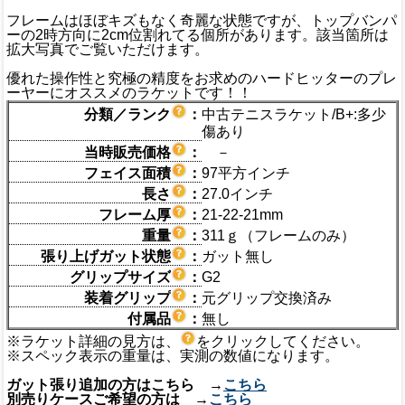
フレームはほぼキズもなく奇麗な状態ですが、トップバンパ
ーの2時方向に2cm位割れてる個所があります。該当箇所は
拡大写真でご覧いただけます。
優れた操作性と究極の精度をお求めのハードヒッターのプレ
ーヤーにオススメのラケットです！！
分類／ランク
：
中古テニスラケット/B+:多少
傷あり
当時販売価格
：
－
フェイス面積
：
97平方インチ
長さ
：
27.0インチ
フレーム厚
：
21-22-21mm
重量
：
311ｇ（フレームのみ）
張り上げガット状態
：
ガット無し
グリップサイズ
：
G2
装着グリップ
：
元グリップ交換済み
付属品
：
無し
※ラケット詳細の見方は、
をクリックしてください。
※スペック表示の重量は、実測の数値になります。
ガット張り追加の方はこちら →
こちら
別売りケースご希望の方は →
こちら