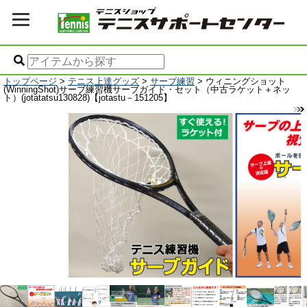
トップページ
>
テニス上達グッズ
>
サーブ練習
> ウィニングショット
(WinningShot)サーブ練習機サーブガイド・セット（中古ラケット＋ネッ
ト）(jotatatsu130828)【jotastu－151205】