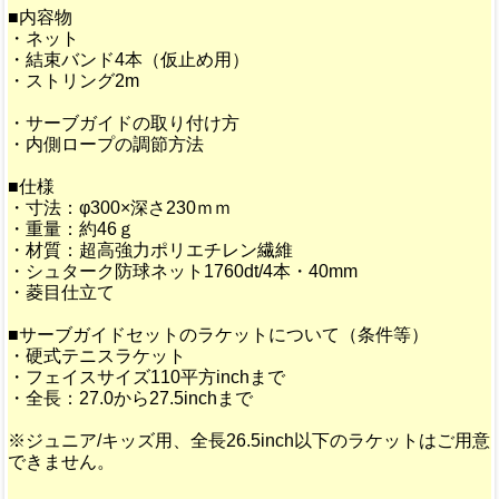
■内容物
・ネット
・結束バンド4本（仮止め用）
・ストリング2m
・サーブガイドの取り付け方
・内側ロープの調節方法
■仕様
・寸法：φ300×深さ230ｍｍ
・重量：約46ｇ
・材質：超高強力ポリエチレン繊維
・シュターク防球ネット1760dt/4本・40mm
・菱目仕立て
■サーブガイドセットのラケットについて（条件等）
・硬式テニスラケット
・フェイスサイズ110平方inchまで
・全長：27.0から27.5inchまで
※ジュニア/キッズ用、全長26.5inch以下のラケットはご用意
できません。