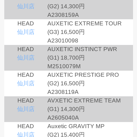
仙川店
(G2)
14,300円
A2308159A
HEAD
AUXETIC EXTREME TOUR
仙川店
(G3)
16,500円
A23010098
HEAD
AUXETIC INSTINCT PWR
仙川店
(G1)
18,700円
M2510079M
HEAD
AUXETIC PRESTIGE PRO
仙川店
(G2)
16,500円
A2308119A
HEAD
AVXETIC EXTREME TEAM
仙川店
(G1)
14,300円
A2605040A
HEAD
Auxetic GRAVITY MP
仙川店
(G2)
15,400円