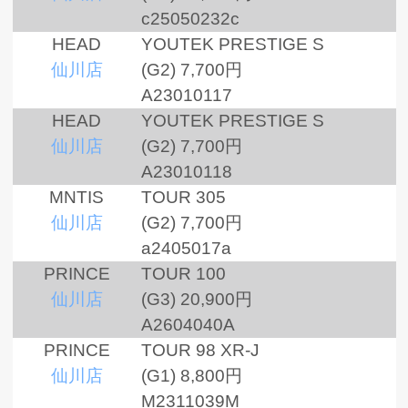
c25050232c
HEAD
YOUTEK PRESTIGE S
仙川店
(G2)
7,700円
A23010117
HEAD
YOUTEK PRESTIGE S
仙川店
(G2)
7,700円
A23010118
MNTIS
TOUR 305
仙川店
(G2)
7,700円
a2405017a
PRINCE
TOUR 100
仙川店
(G3)
20,900円
A2604040A
PRINCE
TOUR 98 XR-J
仙川店
(G1)
8,800円
M2311039M