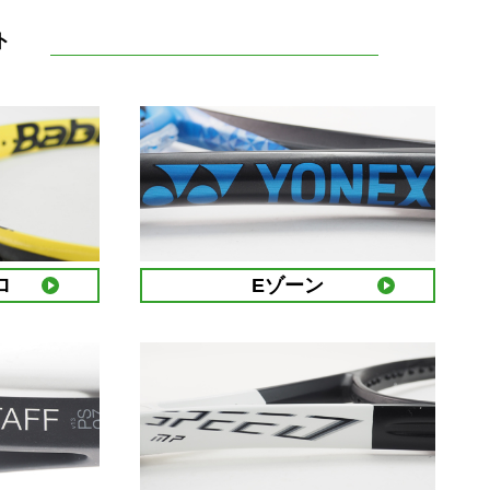
ト
ロ
Eゾーン