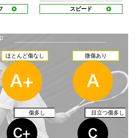
フ
スピード
ぶ
ほとんど傷なし
微傷あり
傷多し
目立つ傷多し