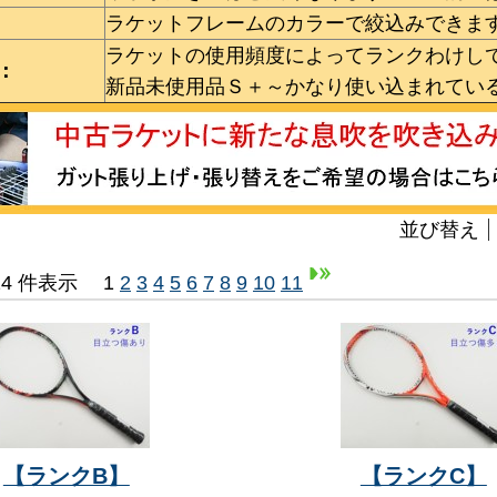
ラケットフレームのカラーで絞込みできま
ラケットの使用頻度によってランクわけし
：
新品未使用品Ｓ＋～かなり使い込まれてい
並び替え
-24 件表示
1
2
3
4
5
6
7
8
9
10
11
【ランクB】
【ランクC】