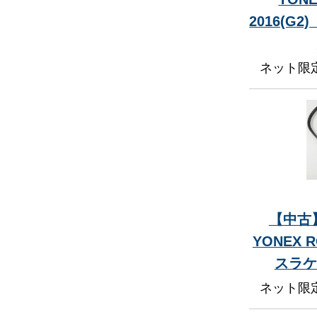
2016(G
ネット限
【中古】
YONEX 
スラケ
ネット限