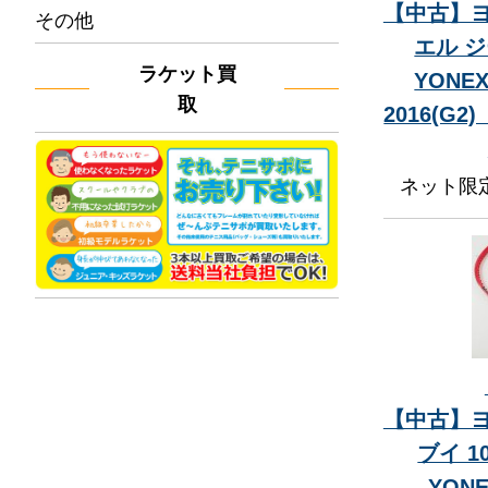
【中古】ヨ
その他
エル ジ
ラケット買
YONEX
取
2016(G
ネット限
【中古】ヨ
ブイ 1
YONE