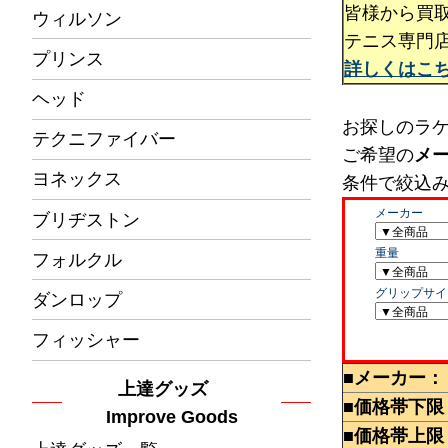
皆様から買
ウィルソン
テニス専門
プリンス
詳しくはこ
ヘッド
お探しのラ
テクニファイバー
ご希望の
メ
ヨネックス
条件で絞込
ブリヂストン
フォルクル
ダンロップ
フィッシャー
■メーカー：
上達グッズ
■価格帯下限
Improve Goods
■価格帯上限