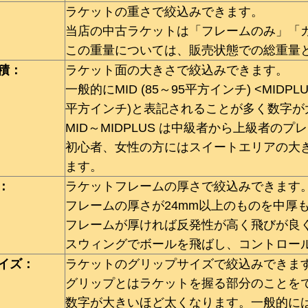
ラケットの重さで絞込みできます。
当店の中古ラケットは「フレームのみ」「
この重量については、販売状態での総重量
積：
ラケット面の大きさで絞込みできます。
一般的にMID (85～95平方インチ) <MIDPLUS
平方インチ)と表記されることが多く数字
MID～MIDPLUS は中級者から上級者の
初心者、女性の方にはスイートエリアの大きいOV
ます。
：
ラケットフレームの厚さで絞込みできます
フレームの厚さが24mm以上のものを中厚
フレームが厚ければ反発性が高く飛びが良
スウィングでボールを飛ばし、コントロー
イズ：
ラケットのグリップサイズで絞込みできま
グリップとはラケットを握る部分のことを
数字が大きいほど太くなります。一般的には