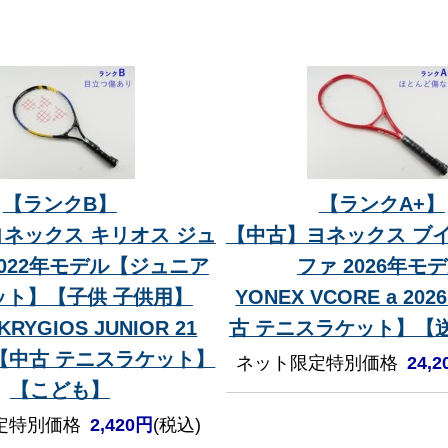
【ランクB】
【ランクA+】
ネックス キリオス ジュ
【中古】ヨネックス ブイ
 2022年モデル【ジュニア
ファ 2026年モ
ット】【子供 子供用】
YONEX VCORE a 202
KRYGIOS JUNIOR 21
古 テニスラケット】【
0)【中古 テニスラケット】
ネット限定特別価格
24,
【こども】
定特別価格
2,420円
(税込)