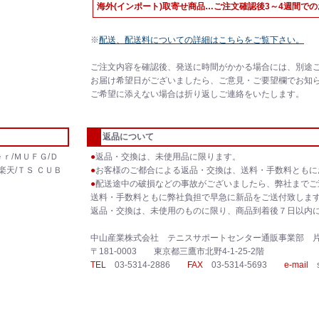
海外(インポート)取寄せ商品…ご注文確認後3～4週間で
※
配送、配送料についての詳細はこちらをご覧下さい。
ご注文内容を確認後、発送に時間がかかる場合には、別途
お届け希望日がございましたら、ご意見・ご要望欄でお知
ご希望に添えない場合は折り返しご連絡をいたします。
返品について
ｒ/ＭＵＦＧ/Ｄ
●
返品・交換は、未使用品に限ります。
楽天/ＴＳ ＣＵＢ
●
お客様のご都合による返品・交換は、送料・手数料ともに
●
配送途中の破損などの事故がございましたら、弊社までご
送料・手数料ともに弊社負担で早急に新品をご送付致しま
返品・交換は、未使用のものに限り、商品到着後７日以内
中山産業株式会社 テニスサポートセンター通販事業部 
〒181-0003 東京都三鷹市北野4-1-25-2階
TEL
03-5314-2886
FAX
03-5314-5693
e-mail
sh