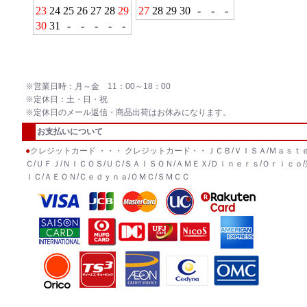
※営業日時：月～金 11：00～18：00
※定休日：土・日・祝
※定休日のメール返信・商品出荷はお休みになります。
お支払いについて
●
クレジットカード ・・・ クレジットカード・・ＪＣＢ/ＶＩＳＡ/Ｍａｓｔｅ
Ｃ/ＵＦＪ/ＮＩＣＯＳ/ＵＣ/ＳＡＩＳＯＮ/ＡＭＥＸ/Ｄｉｎｅｒｓ/Ｏｒｉｃｏ/
ＩＣ/ＡＥＯＮ/Ｃｅｄｙｎａ/ＯＭＣ/ＳＭＣＣ