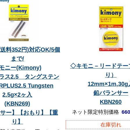
送料352円)対応OK/5個
まで/
◇
キモニ－リードテー
モニー(Kimony)
り）
ラス2.5 タングステン
12mm×1m,30
PLUS2.5 Tungsten
鉛バランサー
2.5g×2ヶ入
KBN260
(KBN269)
ネット限定特別価格
66
サー】【おもり】【重
り】
在庫切れ