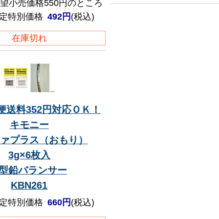
望小売価格550円のところ
定特別価格
492円
(税込)
在庫切れ
便送料352円対応ＯＫ！
キモニー
ァプラス（おもり）
3g×6枚入
H型鉛バランサー
KBN261
定特別価格
660円
(税込)