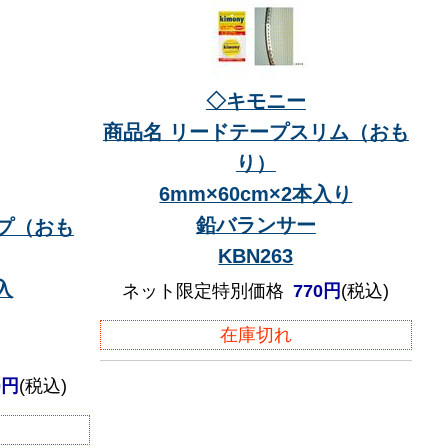
◇
キモニー
商品名 リードテープスリム（おも
り）
6mm×60cm×2本入り
鉛バランサー
プ（おも
KBN263
g入
ネット限定特別価格
770円
(税込)
在庫切れ
0円
(税込)