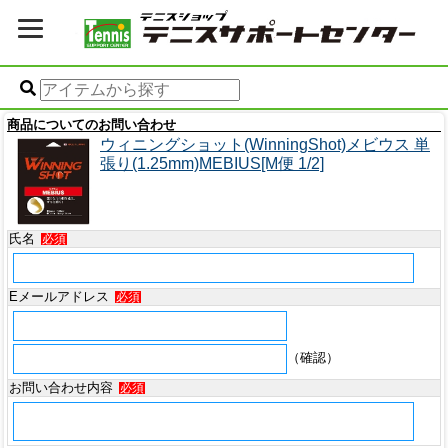
商品についてのお問い合わせ
ウィニングショット(WinningShot)メビウス 単
張り(1.25mm)MEBIUS[M便 1/2]
氏名
必須
Eメールアドレス
必須
（確認）
お問い合わせ内容
必須