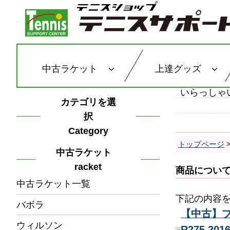
中古ラケット
上達グッズ
いらっしゃ
カテゴリを選
択
Category
トップページ
中古ラケット
racket
商品につい
中古ラケット一覧
下記の内容
バボラ
【中古】ブリ
ウィルソン
R275 2