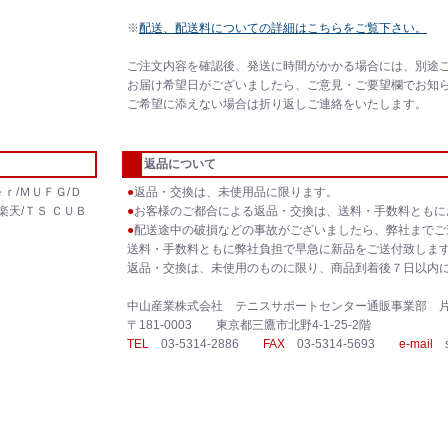
※
配送、配送料についての詳細はこちらをご覧下さい。
ご注文内容を確認後、発送に時間がかかる場合には、別途
お届け希望日がございましたら、ご意見・ご要望欄でお知
ご希望に添えない場合は折り返しご連絡をいたします。
返品について
ｒ/ＭＵＦＧ/Ｄ
●
返品・交換は、未使用品に限ります。
楽天/ＴＳ ＣＵＢ
●
お客様のご都合による返品・交換は、送料・手数料ともに
●
配送途中の破損などの事故がございましたら、弊社までご
送料・手数料ともに弊社負担で早急に新品をご送付致しま
返品・交換は、未使用のものに限り、商品到着後７日以内
中山産業株式会社 テニスサポートセンター通販事業部 
〒181-0003 東京都三鷹市北野4-1-25-2階
TEL
03-5314-2886
FAX
03-5314-5693
e-mail
sh