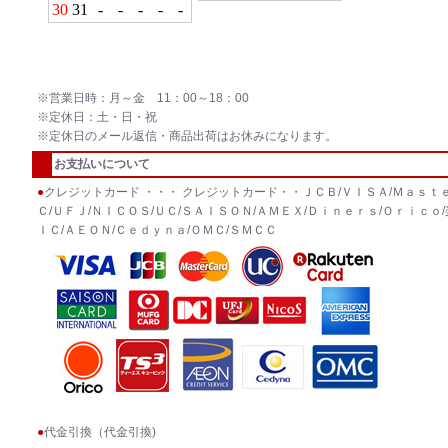
※営業日時：月～金 11：00～18：00
※定休日：土・日・祝
※定休日のメール返信・商品出荷はお休みになります。
お支払いについて
●
クレジットカード ・・・ クレジットカード・・ＪＣＢ/ＶＩＳＡ/Ｍａｓｔｅ
Ｃ/ＵＦＪ/ＮＩＣＯＳ/ＵＣ/ＳＡＩＳＯＮ/ＡＭＥＸ/Ｄｉｎｅｒｓ/Ｏｒｉｃｏ/
ＩＣ/ＡＥＯＮ/Ｃｅｄｙｎａ/ＯＭＣ/ＳＭＣＣ
●
代金引換（代金引換)