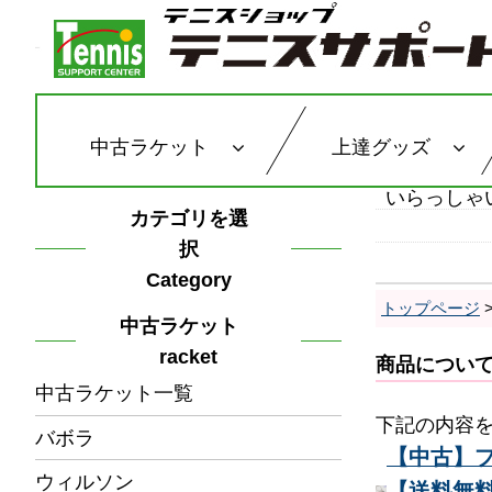
中古ラケット
上達グッズ
いらっしゃ
カテゴリを選
択
Category
トップページ
中古ラケット
racket
商品につい
中古ラケット一覧
下記の内容
バボラ
【中古】プリ
ウィルソン
【送料無