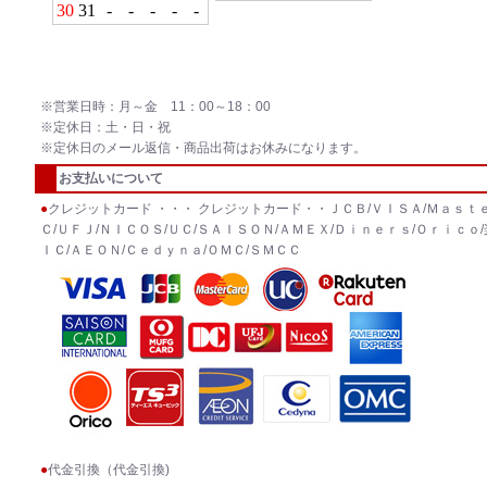
※営業日時：月～金 11：00～18：00
※定休日：土・日・祝
※定休日のメール返信・商品出荷はお休みになります。
お支払いについて
●
クレジットカード ・・・ クレジットカード・・ＪＣＢ/ＶＩＳＡ/Ｍａｓｔｅ
Ｃ/ＵＦＪ/ＮＩＣＯＳ/ＵＣ/ＳＡＩＳＯＮ/ＡＭＥＸ/Ｄｉｎｅｒｓ/Ｏｒｉｃｏ/
ＩＣ/ＡＥＯＮ/Ｃｅｄｙｎａ/ＯＭＣ/ＳＭＣＣ
●
代金引換（代金引換)