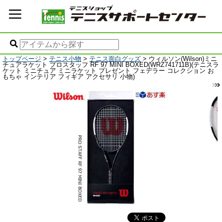
トップページ
>
テニス小物
>
テニス面白グッズ
> ウィルソン(Wilson)ミニ
チュアラケット プロスタッフ RF 97 MINI BOXED(WRZ741711B)(テニスラ
ケット ミニチュア ミニラケット プレゼント フェデラー コレクション お
もちゃ インテリア フィギア アクセサリ 小物)