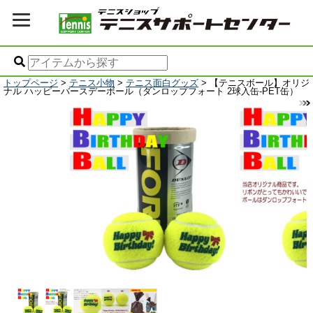
トップページ
>
テニス小物
>
テニス面白グッズ
> 【テニスボール】オリジ
ナル ハッピーバースデーボール（ダンロップフォート 2球入缶-PET缶）