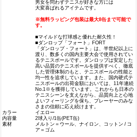
男女を問わずテニスが好きな方には
大変喜ばれるアイテムです。
※無料ラッピング包装は最大8缶まで可能で
す。
■マイルドな打球感と優れた耐久性！
■ダンロップ「フォート」FORT
「ダンロップ・フォート」は、半世紀以上に
渡り、数多くの国内主要大会で使用されてい
るテニスボールです。ダンロップは安定した
高い品質のテニスボールを提供すべく、徹底
した管理体制のもと、テニスボールの性能と
均一性を追求しています。また、国内硬式テ
ニスボールの出荷金額においては、11年連続
No.1※を獲得しています。これからも日本の
テニスシーンを支えながら、品質向上と心地
よいフィーリングを保ち、プレーヤーのみな
さまの信頼に応え続けます。
カラー
イエロー
内容量
2球入り/1缶(PET缶)
素材
メルトン＝ウール、ナイロン、コットン / コ
ア＝ゴム