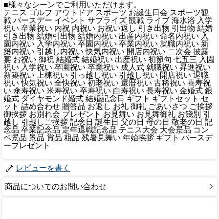
■様々なシーンでご利用いただけます。
テニス ゴルフ アウトドア スポーツ お誕生日会 スポーツ観
戦 バースデー イベント サプライズ 観戦 ライブ 海水浴 入学
祝い 卒業祝い 内祝 内祝い お祝い返し 引き出物 引出物 結婚
引き出物 結婚引出物 結婚内祝い 出産内祝い 命名内祝い 入
園内祝い 入学内祝い 卒園内祝い 卒業内祝い 就職内祝い 新
築内祝い 引越し内祝い 快気内祝い 開店内祝い 二次会 披露
宴 お祝い 御祝 結婚式 結婚祝い 出産祝い 初節句 七五三 入園
祝い 入学祝い 卒園祝い 卒業祝い 成人式 就職祝い 昇進祝い
新築祝い 上棟祝い 引っ越し祝い 引越し祝い 開店祝い 退職
祝い 快気祝い 全快祝い 初老祝い 還暦祝い 古稀祝い 喜寿祝
い 傘寿祝い 米寿祝い 卒寿祝い 白寿祝い 長寿祝い 金婚式 銀
婚式 ダイヤモンド婚式 結婚記念日 ギフト ギフトセット セ
ット 詰め合わせ 贈答品 お返し お礼 御礼 ごあいさつ ご挨拶
御挨拶 お別れ会 プレゼント お見舞い お見舞御礼 お餞別 引
越し 引越しご挨拶 記念日 誕生日 父の日 母の日 敬老の日 記
念品 卒業記念品 定年退職記念品 テニス大会 大会景品 コン
ペ景品 景品 賞品 粗品 残暑見舞い 年始挨拶 ギフト バースデ
ープレゼント
レビューを書く
商品についてのお問い合わせ