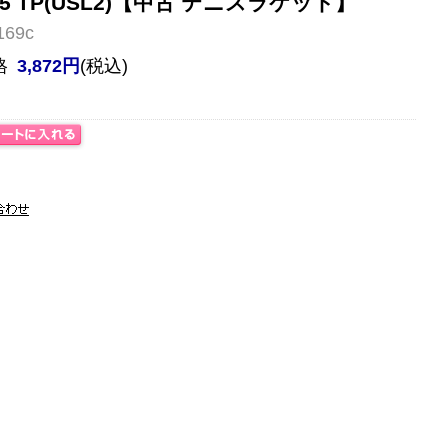
105 TP(USL2)【中古 テニスラケット】
69c
格
3,872円
(税込)