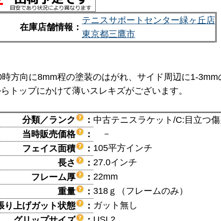
テニスサポートセンター緑ヶ丘店
在庫店舗情報：
東京都三鷹市
0時方向に8mm程の塗装のはがれ、サイド周辺に1-3m
からトップにかけて薄いスレキズがございます。
分類／ランク
：
中古テニスラケット/C:目立つ
－
当時販売価格
：
105平方インチ
フェイス面積
：
27.0インチ
長さ
：
22mm
フレーム厚
：
318ｇ（フレームのみ）
重量
：
ガット無し
張り上げガット状態
：
USL2
グリップサイズ
：