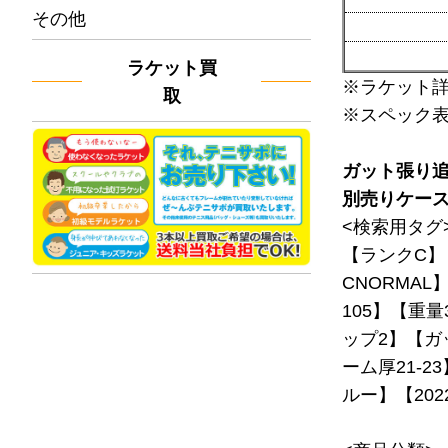
その他
ラケット買
※ラケット
取
※スペック
ガット張り
別売りケー
<検索用タグ
【ランクC】
CNORMAL
105】【重量
ップ2】【ガ
ーム厚21-
ルー】【202