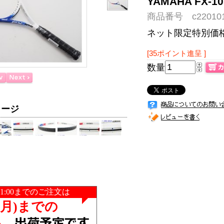
YAMAHA FX-
商品番号 c220101
ネット限定特別価
[35ポイント進呈 ]
数量
メージ