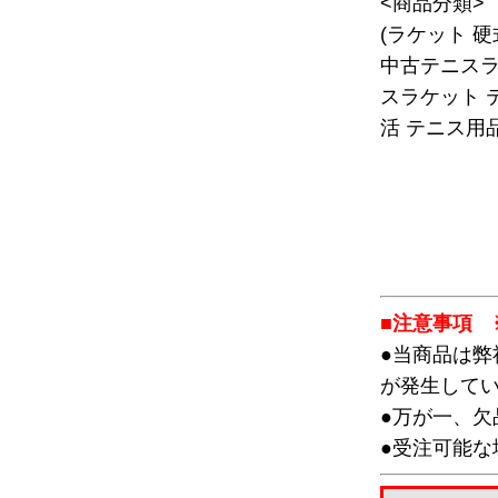
<商品分類>
(ラケット 
中古テニスラ
スラケット 
活 テニス用品
■注意事項 
●当商品は
が発生して
●万が一、
●受注可能