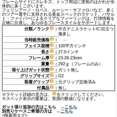
フレームサイドにスレキズ、トップ周辺に塗装のはがれが全
体的に多くございます。
フェリシアーノ・ロペス、ルーシー・サファロバなど、多く
のツアー選手に支持される黄金スペックのラケット。バサル
ト・ファイバーによるクリアなフィーリングは、打球情報を
正確に伝達し、あらゆるプレースタイルをサポートします。
分類／ランク
：
中古テニスラケット/C:目立つ
傷多し
当時販売価格
：
－
フェイス面積
：
100平方インチ
長さ
：
27.0インチ
フレーム厚
：
23-26-23mm
重量
：
292ｇ（フレームのみ）
張り上げガット状態
：
ガット無し
グリップサイズ
：
G2
装着グリップ
：
元グリップ交換済み
付属品
：
無し
※ラケット詳細の見方は、
をクリックしてください。
※スペック表示の重量は、実測の数値になります。
ガット張り追加の方はこちら →
こちら
別売りケースご希望の方は →
こちら
<検索用タグ>