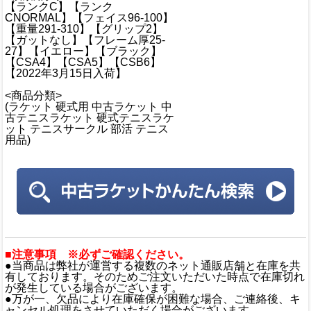
【ランクC】【ランク
CNORMAL】【フェイス96-100】
【重量291-310】【グリップ2】
【ガットなし】【フレーム厚25-
27】【イエロー】【ブラック】
【CSA4】【CSA5】【CSB6】
【2022年3月15日入荷】
<商品分類>
(ラケット 硬式用 中古ラケット 中
古テニスラケット 硬式テニスラケ
ット テニスサークル 部活 テニス
用品)
■注意事項 ※必ずご確認ください。
●当商品は弊社が運営する複数のネット通販店舗と在庫を共
有しております。そのためご注文いただいた時点で在庫切れ
が発生している場合がございます。
●万が一、欠品により在庫確保が困難な場合、ご連絡後、キ
ャンセル処理をさせていただく場合がございます。