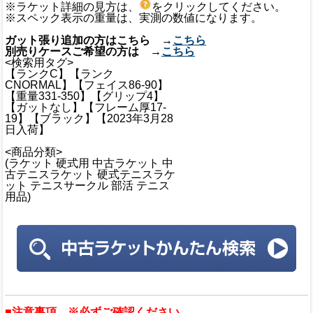
※ラケット詳細の見方は、
をクリックしてください。
※スペック表示の重量は、実測の数値になります。
ガット張り追加の方はこちら →
こちら
別売りケースご希望の方は →
こちら
<検索用タグ>
【ランクC】【ランク
CNORMAL】【フェイス86-90】
【重量331-350】【グリップ4】
【ガットなし】【フレーム厚17-
19】【ブラック】【2023年3月28
日入荷】
<商品分類>
(ラケット 硬式用 中古ラケット 中
古テニスラケット 硬式テニスラケ
ット テニスサークル 部活 テニス
用品)
■注意事項 ※必ずご確認ください。