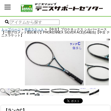
トップページ
>
中古ラケット
> 【中古】プロケネックス シルバーエース
【一部グロメット割れ有り】PROKENNEX SILVER ACE(G4相当)【中古 テ
ニスラケット】
【ランクC】