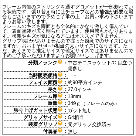
フレーム内側のストリングを通すグロメットが一部割れてい
る状態です。張り替え時にはチューブなどの補強が必要な場
合もございますので予めご了承の上、お買い求め下さいます
ようお願い致します。
フレームのキズも両面とも全体的にかなり激しく傷んでい
て、表面塗装が広く削られています。使用感もかなりありま
す。状態やキズが気になる方にはオススメできません。
グリップ表記がありませんので握った感覚でのサイズになり
ますが、おおよそG4～5相当の太いサイズになります。た
だ、あくまでも推定サイズで確定サイズではありませんので
予めご了承いただけますようお願い申し上げます。
分類／ランク
：
中古テニスラケット/C:目立つ
傷多し
当時販売価格
：
－
フェイス面積
：
約90平方インチ
長さ
：
27.0インチ
フレーム厚
：
18mm
重量
：
349ｇ（フレームのみ）
張り上げガット状態
：
ガット無し
グリップサイズ
：
G4相当
装着グリップ
：
元グリップ交換済み
付属品
：
無し