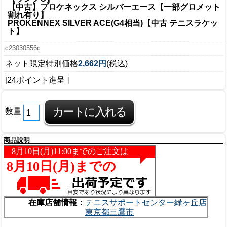
【中古】プロケネックス シルバーエース【一部グロメット
割れ有り】
PROKENNEX SILVER ACE(G4相当)【中古 テニスラケッ
ト】
c23030556c
ネット限定特別価格
2,662円
(税込)
[24ポイント進呈 ]
数量
商品説明
在庫店舗情報：
テニスサポートセンター緑ヶ丘店
東京都三鷹市