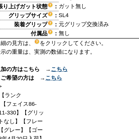
ガット無し
張り上げガット状態
：
SL4
グリップサイズ
：
元グリップ交換済み
装着グリップ
：
無し
付属品
：
詳細の見方は、
をクリックしてください。
表示の重量は、実測の数値になります。
追加の方はこちら →
こちら
スご希望の方は →
こちら
>
【ランク
】【フェイス86-
11-330】【グリッ
トなし】【フレー
9】【グレー】【ゴー
3年4月20日入荷】