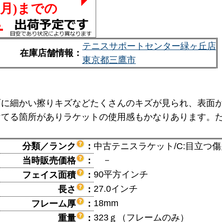
テニスサポートセンター緑ヶ丘店
在庫店舗情報：
東京都三鷹市
面に細かい擦りキズなどたくさんのキズが見られ、表面
けてる箇所がありラケットの使用感もかなりあります。
分類／ランク
：
中古テニスラケット/C:目立つ
－
当時販売価格
：
90平方インチ
フェイス面積
：
27.0インチ
長さ
：
18mm
フレーム厚
：
323ｇ（フレームのみ）
重量
：