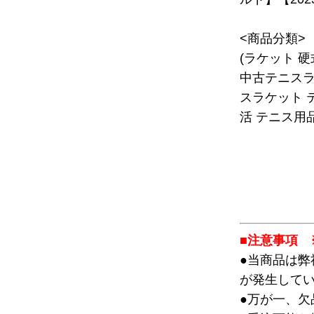
<商品分類>
(ラケット 
中古テニスラ
スラケット 
活 テニス用品
■注意事項 
●当商品は
が発生して
●万が一、