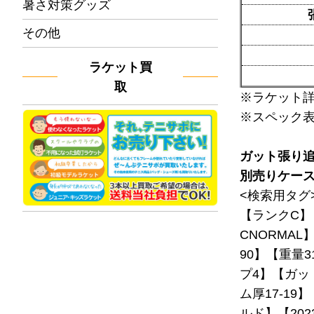
暑さ対策グッズ
その他
ラケット買
取
※ラケット
※スペック
ガット張り
別売りケー
<検索用タグ
【ランクC】
CNORMAL
90】【重量3
プ4】【ガッ
ム厚17-1
ルド】【202