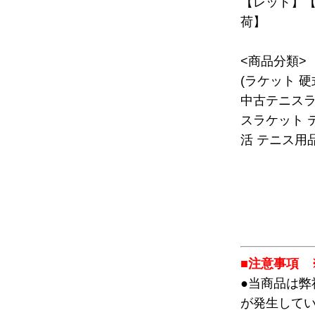
【レッド】【2
荷】
<商品分類>
(ラケット 
中古テニスラ
スラケット 
活 テニス用品
■注意事項 
●当商品は
が発生して