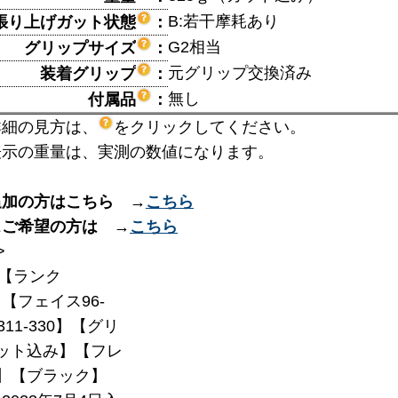
B:若干摩耗あり
張り上げガット状態
：
G2相当
グリップサイズ
：
元グリップ交換済み
装着グリップ
：
無し
付属品
：
詳細の見方は、
をクリックしてください。
表示の重量は、実測の数値になります。
追加の方はこちら →
こちら
スご希望の方は →
こちら
>
【ランク
】【フェイス96-
311-330】【グリ
ット込み】【フレ
9】【ブラック】