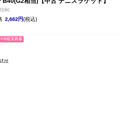
FGP B40(G2相当)【中古 テニスラケット】
16c
格
2,662円
(税込)