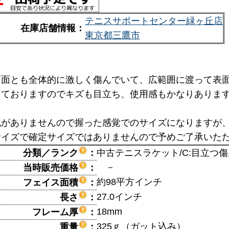
テニスサポートセンター緑ヶ丘店
在庫店舗情報：
東京都三鷹市
両面とも全体的に激しく傷んでいて、広範囲に渡って表
出ておりますのでキズも目立ち、使用感もかなりありま
記がありませんので握った感覚でのサイズになりますが、
サイズで確定サイズではありませんので予めご了承いた
分類／ランク
：
中古テニスラケット/C:目立つ
－
当時販売価格
：
約98平方インチ
フェイス面積
：
27.0インチ
長さ
：
18mm
フレーム厚
：
325ｇ（ガット込み）
重量
：