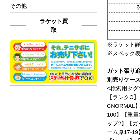
その他
ラケット買
取
※ラケット
※スペック
ガット張り
別売りケー
<検索用タグ
【ランクC】
CNORMAL
100】【重量
ップ2】【ガ
ーム厚17-1