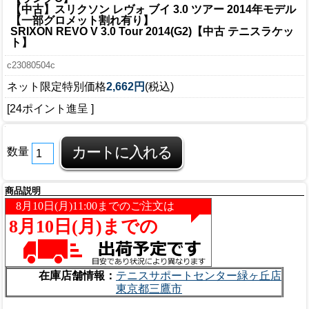
【中古】スリクソン レヴォ ブイ 3.0 ツアー 2014年モデル
【一部グロメット割れ有り】
SRIXON REVO V 3.0 Tour 2014(G2)【中古 テニスラケッ
ト】
c23080504c
ネット限定特別価格
2,662円
(税込)
[24ポイント進呈 ]
数量
商品説明
在庫店舗情報：
テニスサポートセンター緑ヶ丘店
東京都三鷹市