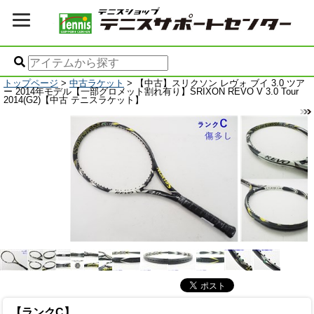
トップページ
>
中古ラケット
> 【中古】スリクソン レヴォ ブイ 3.0 ツア
ー 2014年モデル【一部グロメット割れ有り】SRIXON REVO V 3.0 Tour
2014(G2)【中古 テニスラケット】
【ランクC】