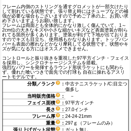
フレーム内側のストリングを通すグロメットが一部欠けたり
して割れている状態です。張り替え時にはチューブなどの補
強が必要な場合もございますので予めご了承の上、お買い求
め下さいますようお願い致します。
フレームは両面とも全体的にかなり激しく傷んでいて、1～
2cm位の大きなキズや小さな細かいキズなど表面塗装が削ら
れてる箇所が多くあります。塗装が剥げて下地が出ておりま
すのでキズも目立ち、使用感もかなりあります。トップバン
パーも表面の擦れなどかなり摩耗してる状態です。状態やキ
ズが気になる方にはオススメできません。
コントロールと振り抜きを重視した97平方インチ・フェイス
を採用し、シンクロチャージシステムを搭載。
強烈なパワーを発揮するラウンド形状ラケットにも関わら
ず、優れた喰いつきで面先での打球も 自在に操れるアスリ
ートモデルです。
分類／ランク
：
中古テニスラケット/C:目立つ
傷多し
当時販売価格
：
－
フェイス面積
：
97平方インチ
長さ
：
27.0インチ
フレーム厚
：
24-24-21mm
重量
：
297ｇ（フレームのみ）
張り上げガット状態
：
ガット無し