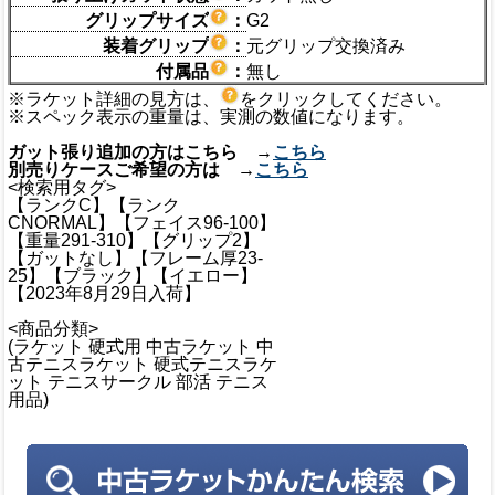
グリップサイズ
：
G2
装着グリップ
：
元グリップ交換済み
付属品
：
無し
※ラケット詳細の見方は、
をクリックしてください。
※スペック表示の重量は、実測の数値になります。
ガット張り追加の方はこちら →
こちら
別売りケースご希望の方は →
こちら
<検索用タグ>
【ランクC】【ランク
CNORMAL】【フェイス96-100】
【重量291-310】【グリップ2】
【ガットなし】【フレーム厚23-
25】【ブラック】【イエロー】
【2023年8月29日入荷】
<商品分類>
(ラケット 硬式用 中古ラケット 中
古テニスラケット 硬式テニスラケ
ット テニスサークル 部活 テニス
用品)