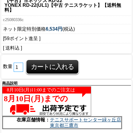
【中古】ヨネックス RD-22
YONEX RD-22(UL1)【中古 テニスラケット】【送料無
料】
c25080336c
ネット限定特別価格
6,534円
(税込)
[59ポイント進呈 ]
[ 送料込 ]
数量
商品説明
在庫店舗情報：
テニスサポートセンター緑ヶ丘店
東京都三鷹市