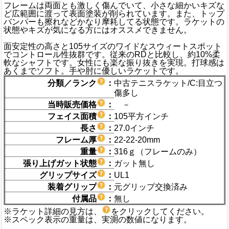
フレームは両面とも激しく傷んでいて、小さな細かいキズな
ど広範囲に渡って表面塗装が削られています。また、トップ
バンパーも擦れなどかなり摩耗してる状態です。ラケットの
状態やキズが気になる方にはオススメできません。
面安定性の高さと105サイズのワイドなスウィートスポット
でコントロール性抜群です。従来のRDと比較し、約10%柔
軟なシャフトです。女性にも楽な振り抜きを実現。打球感は
あくまでソフト。手や肘に優しいラケットです。
分類／ランク
：
中古テニスラケット/C:目立つ
傷多し
当時販売価格
：
－
フェイス面積
：
105平方インチ
長さ
：
27.0インチ
フレーム厚
：
22-22-20mm
重量
：
316ｇ（フレームのみ）
張り上げガット状態
：
ガット無し
グリップサイズ
：
UL1
装着グリップ
：
元グリップ交換済み
付属品
：
無し
※ラケット詳細の見方は、
をクリックしてください。
※スペック表示の重量は、実測の数値になります。