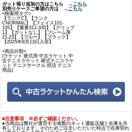
ガット張り追加の方はこちら →
こちら
別売りケースご希望の方は →
こちら
<検索用タグ>
【ランクC】【ランク
CNORMAL】【フェイス101-
105】【重量311-330】【グリップ
1】【ガットなし】【フレーム厚
21-23】【ブルー】【ブラック】
【2025年8月13日入荷】
<商品分類>
(ラケット 硬式用 中古ラケット 中
古テニスラケット 硬式テニスラケ
ット テニスサークル 部活 テニス
用品)
■注意事項 ※必ずご確認ください。
●当商品は弊社が運営する複数のネット通販店舗と在庫を共
有しております。そのためご注文いただいた時点で在庫切れ