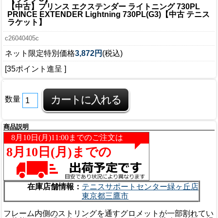
【中古】プリンス エクステンダー ライトニング 730PL
PRINCE EXTENDER Lightning 730PL(G3)【中古 テニス
ラケット】
c26040405c
ネット限定特別価格
3,872円
(税込)
[35ポイント進呈 ]
数量
商品説明
在庫店舗情報：
テニスサポートセンター緑ヶ丘店
東京都三鷹市
フレーム内側のストリングを通すグロメットが一部割れてい