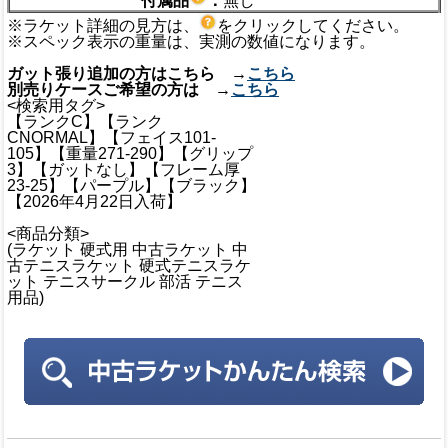
付属品
：
無し
※ラケット詳細の見方は、
をクリックしてください。
※スペック表示の重量は、実測の数値になります。
ガット張り追加の方はこちら →
こちら
別売りケースご希望の方は →
こちら
<検索用タグ>
【ランクC】【ランク
CNORMAL】【フェイス101-
105】【重量271-290】【グリップ
3】【ガットなし】【フレーム厚
23-25】【パープル】【ブラック】
【2026年4月22日入荷】
<商品分類>
(ラケット 硬式用 中古ラケット 中
古テニスラケット 硬式テニスラケ
ット テニスサークル 部活 テニス
用品)