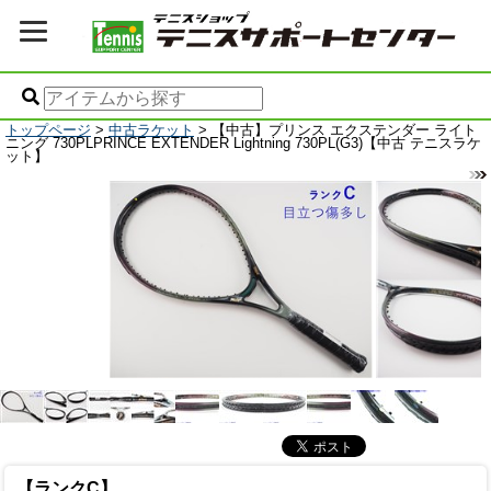
トップページ
>
中古ラケット
> 【中古】プリンス エクステンダー ライト
ニング 730PLPRINCE EXTENDER Lightning 730PL(G3)【中古 テニスラケ
ット】
【ランクC】