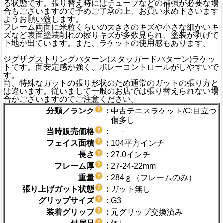
る状態です。張り替え時にはチューブなどの補強が必要な場
合もございますので予めご了承の上、お買い求め下さいます
ようお願い致します。
フレーム両面に米粒くらいの大きさのキズや小さな細かいキ
ズなど表面塗装削れの擦りキズが多数見られ、塗装が剥げて
下地が出ています。また、ラケットの使用感もあります。
ジグザグストリングパターン(スタッガードパターン)ラケッ
トです。面安定感が強く、ボレーコントロールがしやすいで
す。
尚、特殊なガットの張り形状のため通常のガットの張り方と
は違います。従いまして一般のお店では張り替えられない場
合がございますのでご注意ください。
分類／ランク
：
中古テニスラケット/C:目立つ
傷多し
当時販売価格
：
－
フェイス面積
：
104平方インチ
長さ
：
27.0インチ
フレーム厚
：
27-24-22mm
重量
：
284ｇ（フレームのみ）
張り上げガット状態
：
ガット無し
グリップサイズ
：
G3
装着グリップ
：
元グリップ交換済み