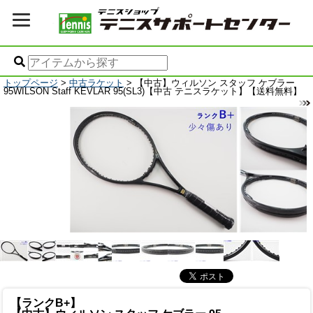
トップページ
>
中古ラケット
> 【中古】ウィルソン スタッフ ケブラー
95WILSON Staff KEVLAR 95(SL3)【中古 テニスラケット】【送料無料】
【ランクB+】