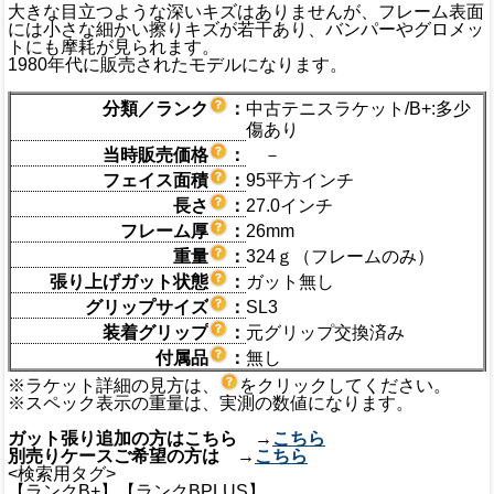
大きな目立つような深いキズはありませんが、フレーム表面
には小さな細かい擦りキズが若干あり、バンパーやグロメッ
トにも摩耗が見られます。
1980年代に販売されたモデルになります。
分類／ランク
：
中古テニスラケット/B+:多少
傷あり
当時販売価格
：
－
フェイス面積
：
95平方インチ
長さ
：
27.0インチ
フレーム厚
：
26mm
重量
：
324ｇ（フレームのみ）
張り上げガット状態
：
ガット無し
グリップサイズ
：
SL3
装着グリップ
：
元グリップ交換済み
付属品
：
無し
※ラケット詳細の見方は、
をクリックしてください。
※スペック表示の重量は、実測の数値になります。
ガット張り追加の方はこちら →
こちら
別売りケースご希望の方は →
こちら
<検索用タグ>
【ランクB+】【ランクBPLUS】