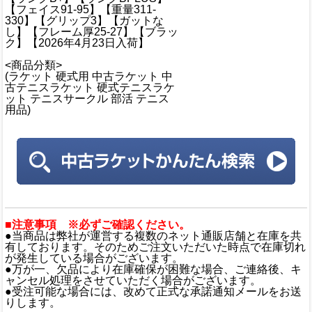
【フェイス91-95】【重量311-
330】【グリップ3】【ガットな
し】【フレーム厚25-27】【ブラッ
ク】【2026年4月23日入荷】
<商品分類>
(ラケット 硬式用 中古ラケット 中
古テニスラケット 硬式テニスラケ
ット テニスサークル 部活 テニス
用品)
■注意事項 ※必ずご確認ください。
●当商品は弊社が運営する複数のネット通販店舗と在庫を共
有しております。そのためご注文いただいた時点で在庫切れ
が発生している場合がございます。
●万が一、欠品により在庫確保が困難な場合、ご連絡後、キ
ャンセル処理をさせていただく場合がございます。
●受注可能な場合には、改めて正式な承諾通知メールをお送
りします。