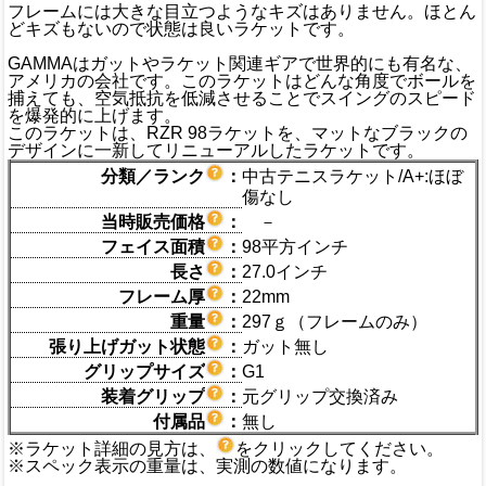
フレームには大きな目立つようなキズはありません。ほとん
どキズもないので状態は良いラケットです。
GAMMAはガットやラケット関連ギアで世界的にも有名な、
アメリカの会社です。このラケットはどんな角度でボールを
捕えても、空気抵抗を低減させることでスイングのスピード
を爆発的に上げます。
このラケットは、RZR 98ラケットを、マットなブラックの
デザインに一新してリニューアルしたラケットです。
分類／ランク
：
中古テニスラケット/A+:ほぼ
傷なし
当時販売価格
：
－
フェイス面積
：
98平方インチ
長さ
：
27.0インチ
フレーム厚
：
22mm
重量
：
297ｇ（フレームのみ）
張り上げガット状態
：
ガット無し
グリップサイズ
：
G1
装着グリップ
：
元グリップ交換済み
付属品
：
無し
※ラケット詳細の見方は、
をクリックしてください。
※スペック表示の重量は、実測の数値になります。