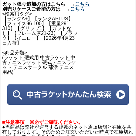
ガット張り追加の方はこちら →
こちら
別売りケースご希望の方は →
こちら
<検索用タグ>
【ランクA+】【ランクAPLUS】
【フェイス96-100】【重量291-
310】【グリップ1】【ガットな
し】【フレーム厚21-23】【ブラッ
ク】【イエロー】【2026年4月23
日入荷】
<商品分類>
(ラケット 硬式用 中古ラケット 中
古テニスラケット 硬式テニスラケ
ット テニスサークル 部活 テニス
用品)
■注意事項 ※必ずご確認ください。
●当商品は弊社が運営する複数のネット通販店舗と在庫を共
有しております。そのためご注文いただいた時点で在庫切れ