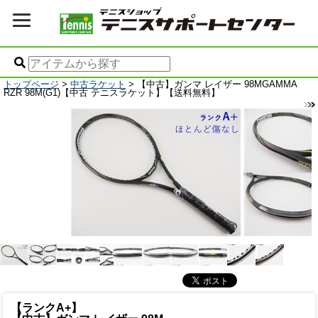
トップページ
>
中古ラケット
> 【中古】ガンマ レイザー 98MGAMMA
RZR 98M(G1)【中古 テニスラケット】【送料無料】
【ランクA+】