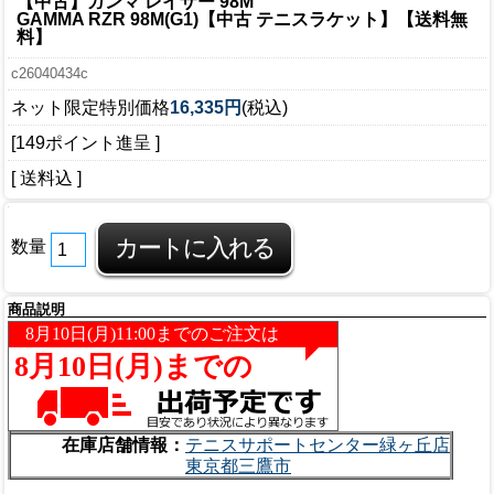
【中古】ガンマ レイザー 98M
GAMMA RZR 98M(G1)【中古 テニスラケット】【送料無
料】
c26040434c
ネット限定特別価格
16,335円
(税込)
[149ポイント進呈 ]
[ 送料込 ]
数量
商品説明
在庫店舗情報：
テニスサポートセンター緑ヶ丘店
東京都三鷹市