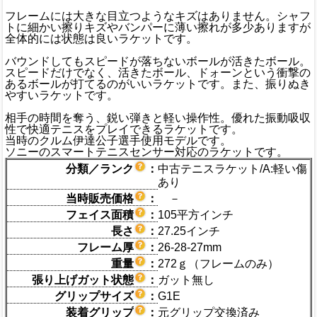
フレームには大きな目立つようなキズはありません。シャフ
トに細かい擦りキズやバンパーに薄い擦れが多少ありますが
全体的には状態は良いラケットです。
バウンドしてもスピードが落ちないボールが活きたボール。
スピードだけでなく、活きたボール、ドォーンという衝撃の
あるボールが打てるのがいいラケットです。また、振りぬき
やすいラケットです。
相手の時間を奪う、鋭い弾きと軽い操作性。優れた振動吸収
性で快適テニスをプレイできるラケットです。
当時のクルム伊達公子選手使用モデルです。
ソニーのスマートテニスセンサー対応のラケットです。
分類／ランク
：
中古テニスラケット/A:軽い傷
あり
当時販売価格
：
－
フェイス面積
：
105平方インチ
長さ
：
27.25インチ
フレーム厚
：
26-28-27mm
重量
：
272ｇ（フレームのみ）
張り上げガット状態
：
ガット無し
グリップサイズ
：
G1E
装着グリップ
：
元グリップ交換済み