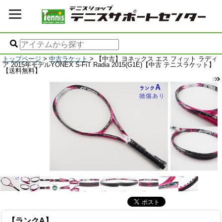
トップページ
>
中古ラケット
> 【中古】ヨネックス エス フィット ラディ
ア 2015年モデルYONEX S-FiT Radia 2015(G1E)【中古 テニスラケット】
【送料無料】
【ランクA】