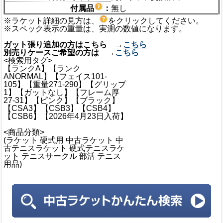
付属品
：
無し
※ラケット詳細の見方は、
をクリックしてください。
※スペック表示の重量は、実測の数値になります。
ガット張り追加の方はこちら →
こちら
別売りケースご希望の方は →
こちら
<検索用タグ>
【ランクA】【ランク
ANORMAL】【フェイス101-
105】【重量271-290】【グリップ
1】【ガットなし】【フレーム厚
27-31】【ピンク】【ブラック】
【CSA3】【CSB3】【CSB4】
【CSB6】【2026年4月23日入荷】
<商品分類>
(ラケット 硬式用 中古ラケット 中
古テニスラケット 硬式テニスラケ
ット テニスサークル 部活 テニス
用品)