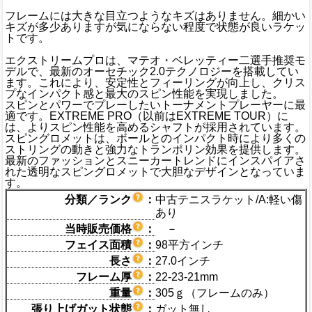
フレームには大きな目立つようなキズはありません。細かい
キズが多少ありますが気にならない程度で状態が良いラケッ
トです。
エクストリームプロは、マテオ・ベレッティー二選手推奨モ
デルで、最新のオーセチック2.0テクノロジーを搭載してい
ます。これにより、安定性とフィーリングが向上し、クリス
プなインパクト感と最大のスピン性能を実現しました。
スピンとパワーでプレーしたいトーナメントプレーヤーに最
適です。EXTREME PRO（以前はEXTREME TOUR）に
は、よりスピン性能を高めるシャフトが採用されています。
スピングロメットは、ボールとのインパクト時により多くの
ストリングの動きと強力なトランポリン効果を提供します。
最新のファッションとスニーカートレンドにインスパイアさ
れた透明なスピングロメットで大胆なデザインとなっていま
す。
分類／ランク
：
中古テニスラケット/A:軽い傷
あり
当時販売価格
：
－
フェイス面積
：
98平方インチ
長さ
：
27.0インチ
フレーム厚
：
22-23-21mm
重量
：
305ｇ（フレームのみ）
張り上げガット状態
：
ガット無し