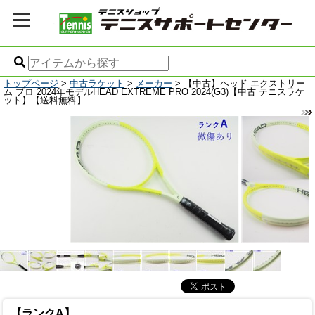
トップページ
>
中古ラケット
>
メーカー
> 【中古】ヘッド エクストリー
ム プロ 2024年モデルHEAD EXTREME PRO 2024(G3)【中古 テニスラケ
ット】【送料無料】
【ランクA】