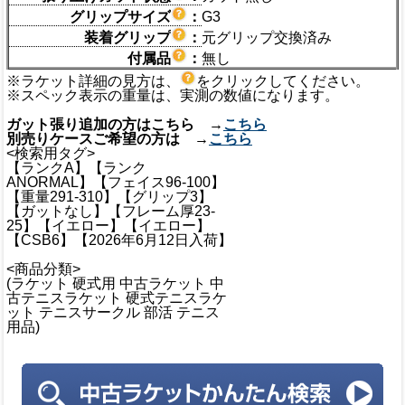
グリップサイズ
：
G3
装着グリップ
：
元グリップ交換済み
付属品
：
無し
※ラケット詳細の見方は、
をクリックしてください。
※スペック表示の重量は、実測の数値になります。
ガット張り追加の方はこちら →
こちら
別売りケースご希望の方は →
こちら
<検索用タグ>
【ランクA】【ランク
ANORMAL】【フェイス96-100】
【重量291-310】【グリップ3】
【ガットなし】【フレーム厚23-
25】【イエロー】【イエロー】
【CSB6】【2026年6月12日入荷】
<商品分類>
(ラケット 硬式用 中古ラケット 中
古テニスラケット 硬式テニスラケ
ット テニスサークル 部活 テニス
用品)