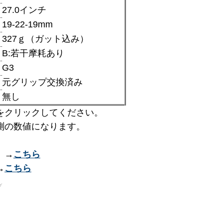
27.0インチ
：
19-22-19mm
：
327ｇ（ガット込み）
：
B:若干摩耗あり
：
G3
：
元グリップ交換済み
：
無し
：
をクリックしてください。
測の数値になります。
 →
こちら
→
こちら
プ
レ