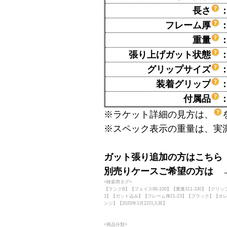
長さ
フレーム厚
重量
張り上げガット状態
グリップサイズ
装着グリップ
付属品
※ラケット詳細の見方は、
※スペック表示の重量は、実
ガット張り追加の方はこちら
別売りケースご希望の方は 
<検索用タグ>
【ランクB】【フェイス96-100】【重量311-330】【グリッ
3】【ガット込み】【フレーム厚21-23】【ブラック】【オ
ンジ】【2020年1月22日入荷】
<商品分類>