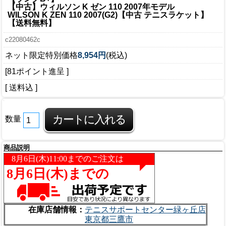
【中古】ウィルソン K ゼン 110 2007年モデル
WILSON K ZEN 110 2007(G2)【中古 テニスラケット】
【送料無料】
c22080462c
ネット限定特別価格
8,954円
(税込)
[81ポイント進呈 ]
[ 送料込 ]
数量
商品説明
在庫店舗情報：
テニスサポートセンター緑ヶ丘店
東京都三鷹市