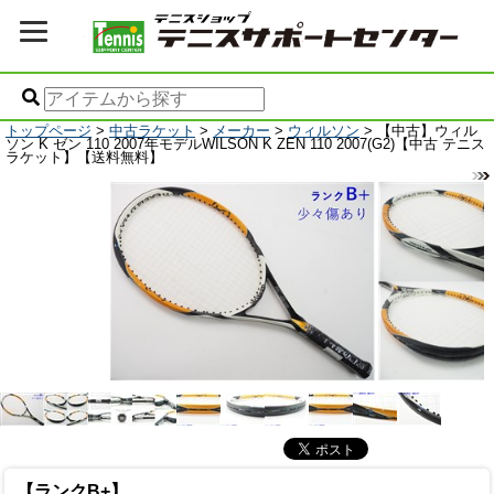
トップページ
>
中古ラケット
>
メーカー
>
ウィルソン
> 【中古】ウィル
ソン K ゼン 110 2007年モデルWILSON K ZEN 110 2007(G2)【中古 テニス
ラケット】【送料無料】
【ランクB+】