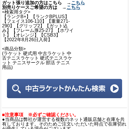
ガット張り追加の方はこちら →
こちら
別売りケースご希望の方は →
こちら
<検索用タグ>
【ランクB+】【ランクBPLUS】
【フェイス106-110】【重量271-
290】【グリップ2】【ガット込
み】【フレーム厚25-27】【ホワイ
ト】【オレンジ】【CSB3】
【2022年8月26日入荷】
<商品分類>
(ラケット 硬式用 中古ラケット 中
古テニスラケット 硬式テニスラケ
ット テニスサークル 部活 テニス
用品)
■注意事項 ※必ずご確認ください。
●当商品は弊社が運営する複数のネット通販店舗と在庫を共
有しております。そのためご注文いただいた時点で在庫切れ
が発生している場合がございます。