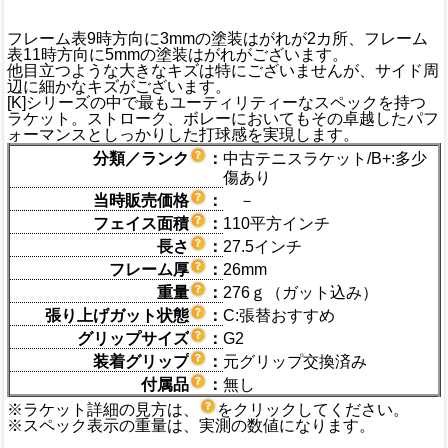
フレーム表9時方向に3mmの塗装はがれが2カ所、フレーム
表11時方向に5mmの塗装はがれがございます。
他目立つような大きなキズは特にございませんが、サイド周
辺に細かなキズがございます。
[K]シリーズの中で最もユーティリティーなスペックを持つ
ラケット。ストローク、ボレーにおいてもその卓越したパフ
ォーマンスとしっかりした打球感を実現します。
分類／ランク
：
中古テニスラケット/B+:多少
傷あり
当時販売価格
：
－
フェイス面積
：
110平方インチ
長さ
：
27.5インチ
フレーム厚
：
26mm
重量
：
276ｇ（ガット込み）
張り上げガット状態
：
C:張替おすすめ
グリップサイズ
：
G2
装着グリップ
：
元グリップ交換済み
付属品
：
無し
※ラケット詳細の見方は、
をクリックしてください。
※スペック表示の重量は、実測の数値になります。