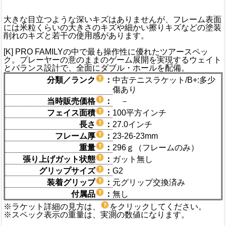
大きな目立つような深いキズはありませんが、フレーム表面
には米粒くらいの大きさのキズや細かい擦りキズなどの塗装
削れのキズと若干の使用感があります。
[K] PRO FAMILYの中で最も操作性に優れたツアースペッ
ク。プレーヤーの意のままのゲーム展開を実現するウェイト
とバランス設計で、全面にダブル・ホールを配備。
分類／ランク
：
中古テニスラケット/B+:多少
傷あり
当時販売価格
：
－
フェイス面積
：
100平方インチ
長さ
：
27.0インチ
フレーム厚
：
23-26-23mm
重量
：
296ｇ（フレームのみ）
張り上げガット状態
：
ガット無し
グリップサイズ
：
G2
装着グリップ
：
元グリップ交換済み
付属品
：
無し
※ラケット詳細の見方は、
をクリックしてください。
※スペック表示の重量は、実測の数値になります。