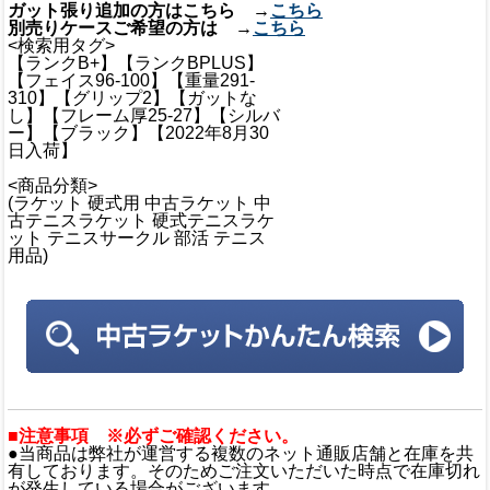
ガット張り追加の方はこちら →
こちら
別売りケースご希望の方は →
こちら
<検索用タグ>
【ランクB+】【ランクBPLUS】
【フェイス96-100】【重量291-
310】【グリップ2】【ガットな
し】【フレーム厚25-27】【シルバ
ー】【ブラック】【2022年8月30
日入荷】
<商品分類>
(ラケット 硬式用 中古ラケット 中
古テニスラケット 硬式テニスラケ
ット テニスサークル 部活 テニス
用品)
■注意事項 ※必ずご確認ください。
●当商品は弊社が運営する複数のネット通販店舗と在庫を共
有しております。そのためご注文いただいた時点で在庫切れ
が発生している場合がございます。