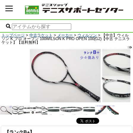
トップページ
>
中古ラケット
>
メーカー
>
ウィルソン
> 【中古】ウィル
ソン K プロ オープン 100WILSON K PRO OPEN 100(G2)【中古 テニスラ
ケット】【送料無料】
【ランクB+】