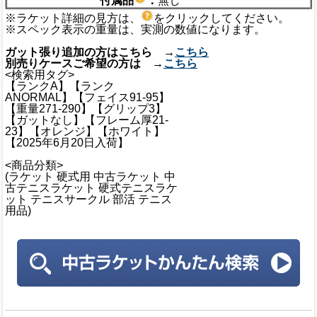
付属品
：
無し
※ラケット詳細の見方は、
をクリックしてください。
※スペック表示の重量は、実測の数値になります。
ガット張り追加の方はこちら →
こちら
別売りケースご希望の方は →
こちら
<検索用タグ>
【ランクA】【ランク
ANORMAL】【フェイス91-95】
【重量271-290】【グリップ3】
【ガットなし】【フレーム厚21-
23】【オレンジ】【ホワイト】
【2025年6月20日入荷】
<商品分類>
(ラケット 硬式用 中古ラケット 中
古テニスラケット 硬式テニスラケ
ット テニスサークル 部活 テニス
用品)