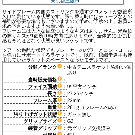
東京都三鷹市
サイドフレーム内側のストリングを通すグロメットが数箇所
欠けて割れている状態です。張り替え時にはチューブなどの
補強が必要な場合もございますので予めご了承の上、お買い
求め下さいますようお願い致します。
フレームには大きな目立つようなキズはありません。米粒位
の擦りキズが1箇所10時方向にありますが、全体的には使用
感もそれほどなく状態が良いラケットです。
ツアーの過酷な状況でもプレーヤーのパワーとコントロール
を強力にサポートするラケットです。以前、錦織圭選手も使
用していたラケットのベースとなったモデルです。
分類／ランク
：
中古テニスラケット/A:軽い傷
あり
当時販売価格
：
－
フェイス面積
：
95平方インチ
長さ
：
27.25インチ
フレーム厚
：
22mm
重量
：
281ｇ（フレームのみ）
張り上げガット状態
：
ガット無し
グリップサイズ
：
G3
装着グリップ
：
元グリップ交換済み