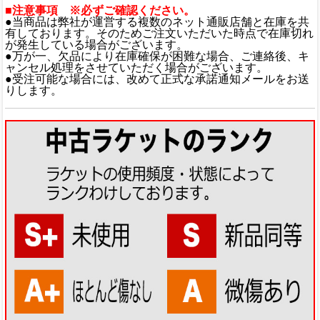
■注意事項 ※必ずご確認ください。
●当商品は弊社が運営する複数のネット通販店舗と在庫を共
有しております。そのためご注文いただいた時点で在庫切れ
が発生している場合がございます。
●万が一、欠品により在庫確保が困難な場合、ご連絡後、キ
ャンセル処理をさせていただく場合がございます。
●受注可能な場合には、改めて正式な承諾通知メールをお送
りします。