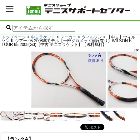
トップページ
>
中古ラケット
>
メーカー
>
ウィルソン
> 【中古】ウィル
ソン K ツアー 95 2008年モデル【一部グロメット割れ有り】WILSON K
TOUR 95 2008(G3)【中古 テニスラケット】【送料無料】
【ランクA】