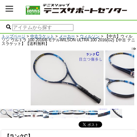
トップページ
>
中古ラケット
>
メーカー
>
ウィルソン
> 【中古】ウィル
ソン ウルトラ 100 2016年モデルWILSON ULTRA 100 2016(G2)【中古 テニ
スラケット】【送料無料】
【ランクC】