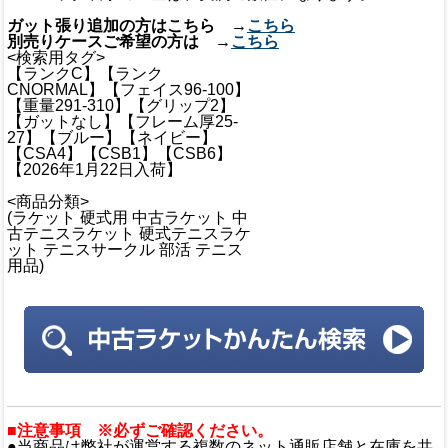
ガット張り追加の方はこちら →
こちら
別売りケースご希望の方は →
こちら
<検索用タグ>
【ランクC】【ランク
CNORMAL】【フェイス96-100】
【重量291-310】【グリップ2】
【ガットなし】【フレーム厚25-
27】【ブルー】【ネイビー】
【CSA4】【CSB1】【CSB6】
【2026年1月22日入荷】
<商品分類>
(ラケット 硬式用 中古ラケット 中
古テニスラケット 硬式テニスラケ
ット テニスサークル 部活 テニス
用品)
■注意事項 ※必ずご確認ください。
●当商品は弊社が運営する複数のネット通販店舗と在庫を共