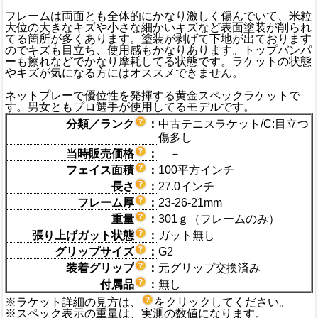
フレームは両面とも全体的にかなり激しく傷んでいて、米粒
大位の大きなキズや小さな細かいキズなど表面塗装が削られ
てる箇所が多くあります。塗装が剥げて下地が出ております
のでキズも目立ち、使用感もかなりあります。トップバンパ
ーも擦れなどでかなり摩耗してる状態です。ラケットの状態
やキズが気になる方にはオススメできません。
ネットプレーで優位性を発揮する黄金スペックラケットで
す。男女ともプロ選手が使用してるモデルです。
分類／ランク
：
中古テニスラケット/C:目立つ
傷多し
当時販売価格
：
－
フェイス面積
：
100平方インチ
長さ
：
27.0インチ
フレーム厚
：
23-26-21mm
重量
：
301ｇ（フレームのみ）
張り上げガット状態
：
ガット無し
グリップサイズ
：
G2
装着グリップ
：
元グリップ交換済み
付属品
：
無し
※ラケット詳細の見方は、
をクリックしてください。
※スペック表示の重量は、実測の数値になります。