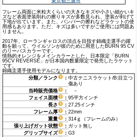
東京都三鷹市
フレーム両面に米粒大くらいの大きなキズや小さい細かいキ
ズなど表面塗装削れの擦りキズが多数見られ、塗装が剥げて
下地が出ています。また、バンパーの擦れなどラケットの使
用感もあります。ただ、キズは多いですがご使用には問題あ
りません。
2017年、ローランギャロスの頂点を目指す錦織圭選手の躍
動を願って、ウイルソンが彼のために用意したBURN 95 CV
のリーバスカラーです。
情熱的オレンジをメインカラーとした、日本限定「BURN
95CV REVERSE」が日本国内数量限定で発売したラケット
です。
錦織圭選手使用モデルになります。
分類／ランク
：
中古テニスラケット/B:目立つ
傷あり
当時販売価格
：
－
フェイス面積
：
95平方インチ
長さ
：
27.25インチ
フレーム厚
：
22mm
重量
：
314ｇ（フレームのみ）
張り上げガット状態
：
ガット無し
グリップサイズ
：
G3