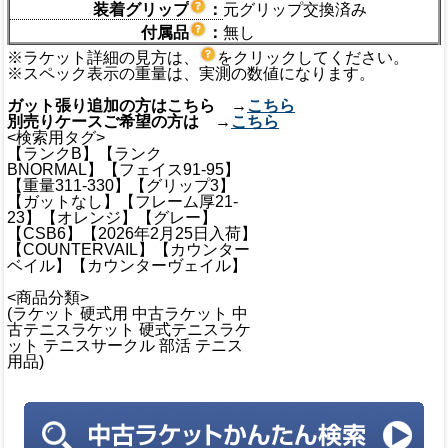
装着グリップ
：
元グリップ交換済み
付属品
：
無し
※ラケット詳細の見方は、
をクリックしてください。
※スペック表示の重量は、実測の数値になります。
ガット張り追加の方はこちら →
こちら
別売りケースご希望の方は →
こちら
<検索用タグ>
【ランクB】【ランク
BNORMAL】【フェイス91-95】
【重量311-330】【グリップ3】
【ガットなし】【フレーム厚21-
23】【オレンジ】【グレー】
【CSB6】【2026年2月25日入荷】
【COUNTERVAIL】【カウンター
ベイル】【カウンターヴェイル】
<商品分類>
(ラケット 硬式用 中古ラケット 中
古テニスラケット 硬式テニスラケ
ット テニスサークル 部活 テニス
用品)