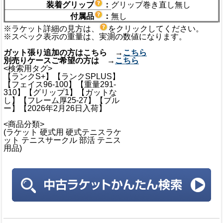
装着グリップ
：
グリップ巻き直し無し
付属品
：
無し
※ラケット詳細の見方は、
をクリックしてください。
※スペック表示の重量は、実測の数値になります。
ガット張り追加の方はこちら →
こちら
別売りケースご希望の方は →
こちら
<検索用タグ>
【ランクS+】【ランクSPLUS】
【フェイス96-100】【重量291-
310】【グリップ1】【ガットな
し】【フレーム厚25-27】【ブル
ー】【2026年2月26日入荷】
<商品分類>
(ラケット 硬式用 硬式テニスラケ
ット テニスサークル 部活 テニス
用品)