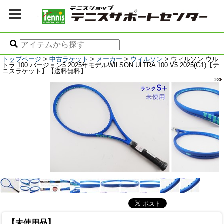
トップページ
>
中古ラケット
>
メーカー
>
ウィルソン
> ウィルソン ウル
トラ 100 バージョン5 2025年モデルWILSON ULTRA 100 V5 2025(G1)【テ
ニスラケット】【送料無料】
【未使用品】