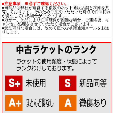
■注意事項 ※必ずご確認ください。
●当商品は弊社が運営する複数のネット通販店舗と在庫を共
有しております。そのためご注文いただいた時点で在庫切れ
が発生している場合がございます。
●万が一、欠品により在庫確保が困難な場合、ご連絡後、キ
ャンセル処理をさせていただく場合がございます。
●受注可能な場合には、改めて正式な承諾通知メールをお送
りします。