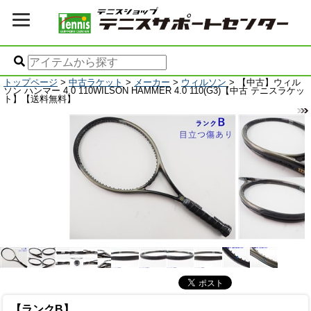
トップページ
>
中古ラケット
>
メーカー
>
ウィルソン
> 【中古】ウィル
ソン ハンマー 4.0 110WILSON HAMMER 4.0 110(G3)【中古 テニスラケッ
ト】【送料無料】
【ランクB】