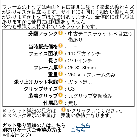
フレームのトップは両面とも広範囲に渡って塗装の擦れキズ
がありキズが目立ちます。サイドにも同じく細かい擦りキズ
がありますがトップほどではありません。全体的に使用感は
ありますがご使用には問題ありません。
今でも根強く支持されているラケットです。
分類／ランク
：
中古テニスラケット/B:目立つ
傷あり
当時販売価格
：
－
フェイス面積
：
110平方インチ
長さ
：
27.0インチ
フレーム厚
：
26-32-30mm
重量
：
260ｇ（フレームのみ）
張り上げガット状態
：
ガット無し
グリップサイズ
：
G3
装着グリップ
：
元グリップ交換済み
付属品
：
無し
※ラケット詳細の見方は、
をクリックしてください。
※スペック表示の重量は、実測の数値になります。
ガット張り追加の方はこちら →
こちら
別売りケースご希望の方は →
こちら
<検索用タグ>