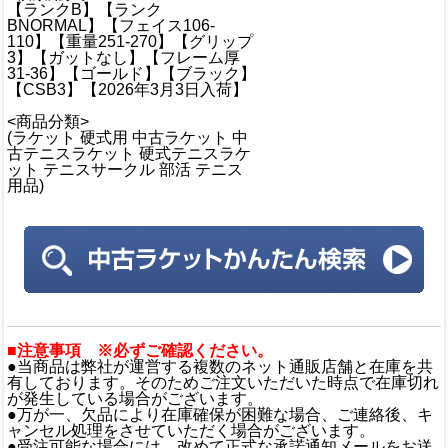
【ランクB】【ランク
BNORMAL】【フェイス106-
110】【重量251-270】【グリップ
3】【ガットなし】【フレーム厚
31-36】【ゴールド】【ブラック】
【CSB3】【2026年3月3日入荷】
<商品分類>
(ラケット 硬式用 中古ラケット 中
古テニスラケット 硬式テニスラケ
ット テニスサークル 部活 テニス
用品)
■注意事項 ※必ずご確認ください。
●当商品は弊社が運営する複数のネット通販店舗と在庫を共
有しております。そのためご注文いただいた時点で在庫切れ
が発生している場合がございます。
●万が一、欠品により在庫確保が困難な場合、ご連絡後、キ
ャンセル処理をさせていただく場合がございます。
●受注可能な場合には、改めて正式な承諾通知メールをお送