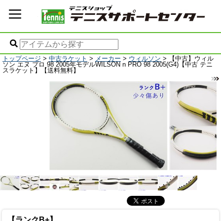
トップページ
>
中古ラケット
>
メーカー
>
ウィルソン
> 【中古】ウィル
ソン エヌ プロ 98 2005年モデルWILSON n PRO 98 2005(G4)【中古 テニ
スラケット】【送料無料】
【ランクB+】