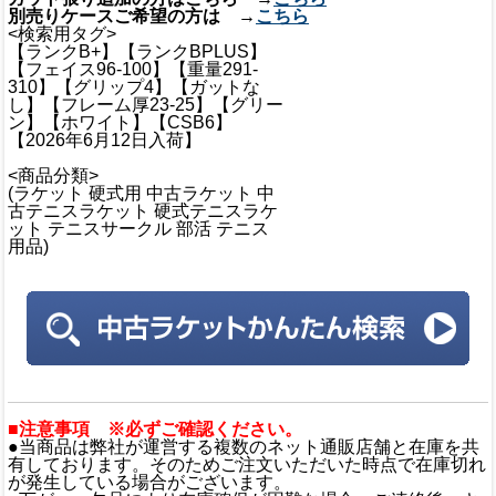
別売りケースご希望の方は →
こちら
<検索用タグ>
【ランクB+】【ランクBPLUS】
【フェイス96-100】【重量291-
310】【グリップ4】【ガットな
し】【フレーム厚23-25】【グリー
ン】【ホワイト】【CSB6】
【2026年6月12日入荷】
<商品分類>
(ラケット 硬式用 中古ラケット 中
古テニスラケット 硬式テニスラケ
ット テニスサークル 部活 テニス
用品)
■注意事項 ※必ずご確認ください。
●当商品は弊社が運営する複数のネット通販店舗と在庫を共
有しております。そのためご注文いただいた時点で在庫切れ
が発生している場合がございます。