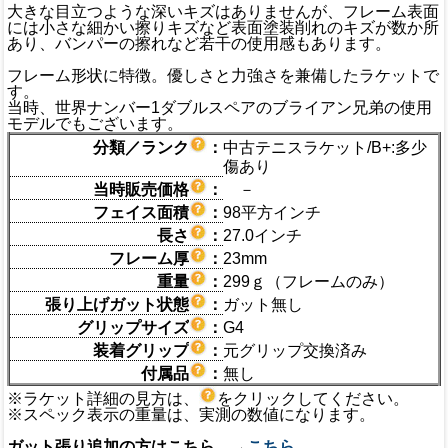
大きな目立つような深いキズはありませんが、フレーム表面
には小さな細かい擦りキズなど表面塗装削れのキズが数か所
あり、バンパーの擦れなど若干の使用感もあります。
フレーム形状に特徴。優しさと力強さを兼備したラケットで
す。
当時、世界ナンバー1ダブルスペアのブライアン兄弟の使用
モデルでもございます。
分類／ランク
：
中古テニスラケット/B+:多少
傷あり
当時販売価格
：
－
フェイス面積
：
98平方インチ
長さ
：
27.0インチ
フレーム厚
：
23mm
重量
：
299ｇ（フレームのみ）
張り上げガット状態
：
ガット無し
グリップサイズ
：
G4
装着グリップ
：
元グリップ交換済み
付属品
：
無し
※ラケット詳細の見方は、
をクリックしてください。
※スペック表示の重量は、実測の数値になります。
ガット張り追加の方はこちら →
こちら