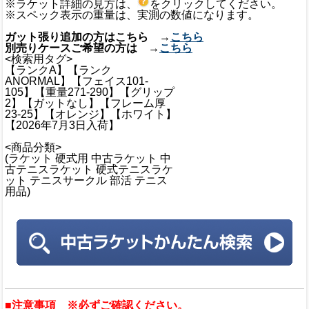
※ラケット詳細の見方は、
をクリックしてください。
※スペック表示の重量は、実測の数値になります。
ガット張り追加の方はこちら →
こちら
別売りケースご希望の方は →
こちら
<検索用タグ>
【ランクA】【ランク
ANORMAL】【フェイス101-
105】【重量271-290】【グリップ
2】【ガットなし】【フレーム厚
23-25】【オレンジ】【ホワイト】
【2026年7月3日入荷】
<商品分類>
(ラケット 硬式用 中古ラケット 中
古テニスラケット 硬式テニスラケ
ット テニスサークル 部活 テニス
用品)
■注意事項 ※必ずご確認ください。