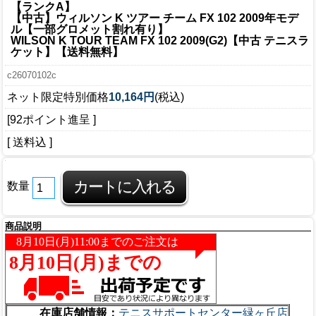
【ランクA】
【中古】ウィルソン K ツアー チーム FX 102 2009年モデ
ル【一部グロメット割れ有り】
WILSON K TOUR TEAM FX 102 2009(G2)【中古 テニスラ
ケット】【送料無料】
c26070102c
ネット限定特別価格
10,164円
(税込)
[92ポイント進呈 ]
[ 送料込 ]
数量
商品説明
在庫店舗情報：
テニスサポートセンター緑ヶ丘店