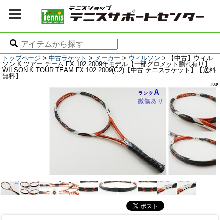
トップページ
>
中古ラケット
>
メーカー
>
ウィルソン
> 【中古】ウィル
ソン K ツアー チーム FX 102 2009年モデル【一部グロメット割れ有り】
WILSON K TOUR TEAM FX 102 2009(G2)【中古 テニスラケット】【送料
無料】