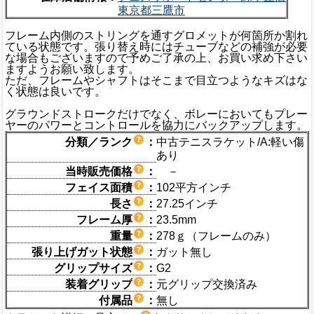
東京都三鷹市
フレーム内側のストリングを通すグロメットが何箇所か割れ
ている状態です。張り替え時にはチューブなどの補強が必要
な場合もございますので予めご了承の上、お買い求め下さい
ますようお願い致します。
ただ、フレームやシャフトはそこまで目立つようなキズはな
く状態は良いです。
グラウンドストロークだけでなく、ボレーにおいてもプレー
ヤーのパワーとコントロールを協力にバックアップします。
分類／ランク
：
中古テニスラケット/A:軽い傷
あり
当時販売価格
：
－
フェイス面積
：
102平方インチ
長さ
：
27.25インチ
フレーム厚
：
23.5mm
重量
：
278ｇ（フレームのみ）
張り上げガット状態
：
ガット無し
グリップサイズ
：
G2
装着グリップ
：
元グリップ交換済み
付属品
：
無し