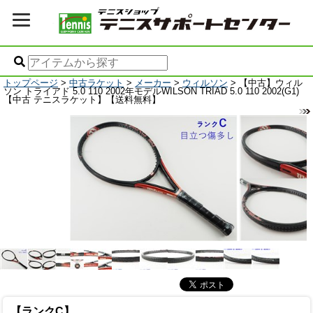
トップページ
>
中古ラケット
>
メーカー
>
ウィルソン
> 【中古】ウィル
ソン トライアド 5.0 110 2002年モデルWILSON TRIAD 5.0 110 2002(G1)
【中古 テニスラケット】【送料無料】
【ランクC】