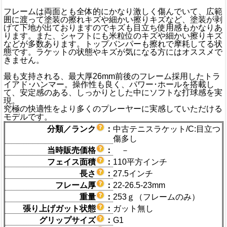
フレームは両面とも全体的にかなり激しく傷んでいて、広範
囲に渡って塗装の擦れキズや細かい擦りキズなど、塗装が剥
げて下地が出ておりますのでキズも目立ち使用感もかなりあ
ります。また、シャフトにも米粒位のキズや細かい擦りキズ
などが多数あります。トップバンパーも擦れで摩耗してる状
態です。ラケットの状態やキズが気になる方にはオススメで
きません。
最も支持される、最大厚26mm前後のフレーム採用したトラ
イアド･ハンマー。操作性も良く、パワー･ホールを搭載し
て、安定感のある、しっかりとした中にソフトな打球感を実
現。
究極の快適性をより多くのプレーヤーに実感していただける
モデルです。
分類／ランク
：
中古テニスラケット/C:目立つ
傷多し
当時販売価格
：
－
フェイス面積
：
110平方インチ
長さ
：
27.5インチ
フレーム厚
：
22-26.5-23mm
重量
：
253ｇ（フレームのみ）
張り上げガット状態
：
ガット無し
グリップサイズ
：
G1