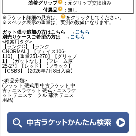
装着グリップ
：
元グリップ交換済み
付属品
：
無し
※ラケット詳細の見方は、
をクリックしてください。
※スペック表示の重量は、実測の数値になります。
ガット張り追加の方はこちら →
こちら
別売りケースご希望の方は →
こちら
<検索用タグ>
【ランクC】【ランク
CNORMAL】【フェイス106-
110】【重量251-270】【グリップ
1】【ガットなし】【フレーム厚
25-27】【レッド】【ブラック】
【CSB3】【2026年7月8日入荷】
<商品分類>
(ラケット 硬式用 中古ラケット 中
古テニスラケット 硬式テニスラケ
ット テニスサークル 部活 テニス
用品)