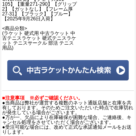
105】【重量271-290】【グリップ
2】【ガットなし】【フレーム厚
27-31】【ブラック】【ブルー】
【2025年9月26日入荷】
<商品分類>
(ラケット 硬式用 中古ラケット 中
古テニスラケット 硬式テニスラケ
ット テニスサークル 部活 テニス
用品)
■注意事項 ※必ずご確認ください。
●当商品は弊社が運営する複数のネット通販店舗と在庫を共
有しております。そのためご注文いただいた時点で在庫切れ
が発生している場合がございます。
●万が一、欠品により在庫確保が困難な場合、ご連絡後、キ
ャンセル処理をさせていただく場合がございます。
●受注可能な場合には、改めて正式な承諾通知メールをお送
りします。