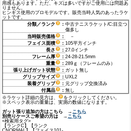
用感もあります。ただ、キズは多いですがご使用には問題あ
りません。
ヒンギス使用のプロモデルです。販売当時人気のあったラケ
ットです。
分類／ランク
：
中古テニスラケット/C:目立つ
傷多し
当時販売価格
：
－
フェイス面積
：
105平方インチ
長さ
：
27.0インチ
フレーム厚
：
24-28-21.5mm
重量
：
289ｇ（フレームのみ）
張り上げガット状態
：
ガット無し
グリップサイズ
：
UXL2
装着グリップ
：
元グリップ交換済み
付属品
：
無し
※ラケット詳細の見方は、
をクリックしてください。
※スペック表示の重量は、実測の数値になります。
ガット張り追加の方はこちら →
こちら
別売りケースご希望の方は →
こちら
<検索用タグ>
【ランクC】【ランク
CNORMAL】【フェイス101-