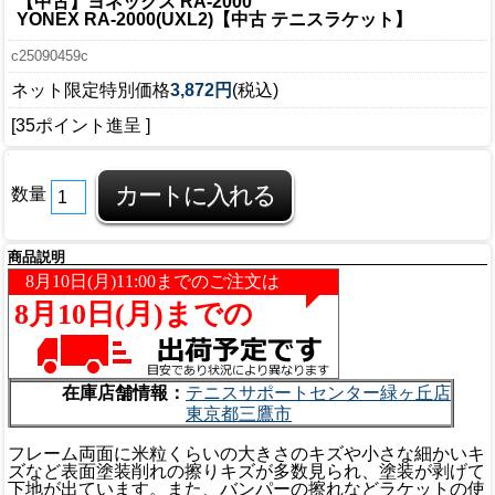
【中古】ヨネックス RA-2000
YONEX RA-2000(UXL2)【中古 テニスラケット】
c25090459c
ネット限定特別価格
3,872円
(税込)
[35ポイント進呈 ]
数量
商品説明
在庫店舗情報：
テニスサポートセンター緑ヶ丘店
東京都三鷹市
フレーム両面に米粒くらいの大きさのキズや小さな細かいキ
ズなど表面塗装削れの擦りキズが多数見られ、塗装が剥げて
下地が出ています。また、バンパーの擦れなどラケットの使