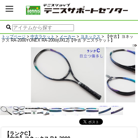
トップページ
>
中古ラケット
>
メーカー
>
ヨネックス
> 【中古】ヨネッ
クス RA-2000YONEX RA-2000(UXL2)【中古 テニスラケット】
【ランクC】