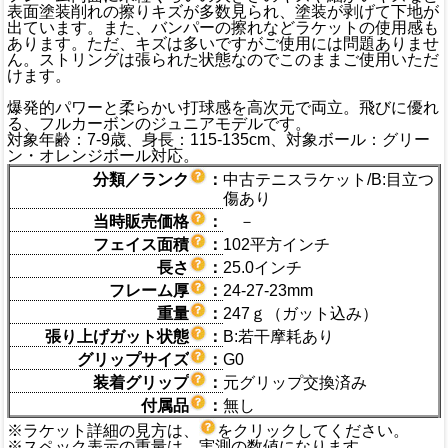
表面塗装削れの擦りキズが多数見られ、塗装が剥げて下地が
出ています。また、バンパーの擦れなどラケットの使用感も
あります。ただ、キズは多いですがご使用には問題ありませ
ん。ストリングは張られた状態なのでこのままご使用いただ
けます。
爆発的パワーと柔らかい打球感を高次元で両立。飛びに優れ
る、フルカーボンのジュニアモデルです。
対象年齢：7-9歳、身長：115-135cm、対象ボール：グリー
ン・オレンジボール対応。
分類／ランク
：
中古テニスラケット/B:目立つ
傷あり
当時販売価格
：
－
フェイス面積
：
102平方インチ
長さ
：
25.0インチ
フレーム厚
：
24-27-23mm
重量
：
247ｇ（ガット込み）
張り上げガット状態
：
B:若干摩耗あり
グリップサイズ
：
G0
装着グリップ
：
元グリップ交換済み
付属品
：
無し
※ラケット詳細の見方は、
をクリックしてください。
※スペック表示の重量は、実測の数値になります。