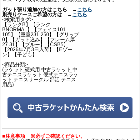
ガット張り追加の方はこちら →
こちら
別売りケースご希望の方は →
こちら
<検索用タグ>
【ランクB】【ランク
BNORMAL】【フェイス101-
105】【重量231-250】【グリップ
0】【ガット込み】【フレーム厚
27-31】【ブルー】【CSB5】
【2026年7月3日入荷】【Eゾー
ン】【子ども】
<商品分類>
(ラケット 硬式用 中古ラケット 中
古テニスラケット 硬式テニスラケ
ット テニスサークル 部活 テニス
用品)
■注意事項 ※必ずご確認ください。