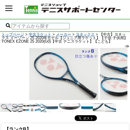
トップページ
>
中古ラケット
>
メーカー
>
ヨネックス
> 【中古】ヨネッ
クス イーゾーン 25 2020年モデル【ジュニア用ラケット】【子供 子供用】
YONEX EZONE 25 2020(G0)【中古 テニスラケット】【こども】
【ランクB】