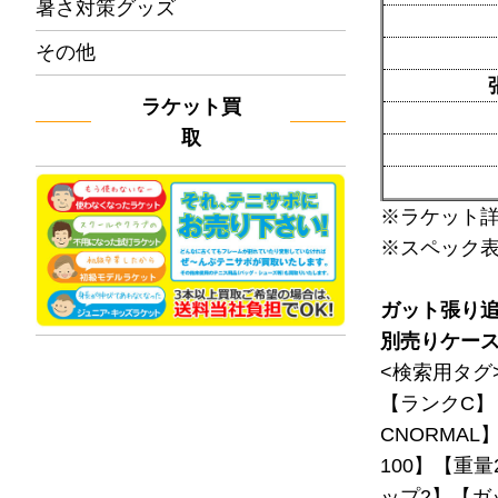
暑さ対策グッズ
その他
ラケット買
取
※ラケット
※スペック
ガット張り
別売りケー
<検索用タグ
【ランクC】
CNORMAL
100】【重量
ップ2】【ガ