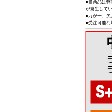
●当商品は
が発生して
●万が一、
●受注可能