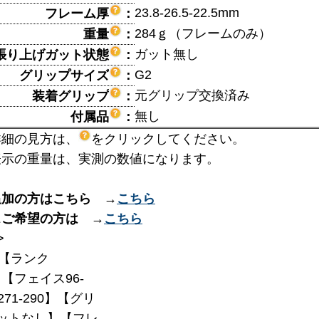
23.8-26.5-22.5mm
フレーム厚
：
284ｇ（フレームのみ）
重量
：
ガット無し
張り上げガット状態
：
G2
グリップサイズ
：
元グリップ交換済み
装着グリップ
：
無し
付属品
：
詳細の見方は、
をクリックしてください。
表示の重量は、実測の数値になります。
追加の方はこちら →
こちら
スご希望の方は →
こちら
>
【ランク
】【フェイス96-
271-290】【グリ
ットなし】【フレ