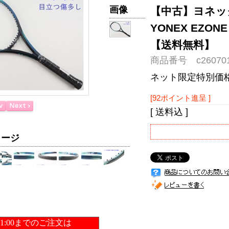
画像
【中古】ヨネック
YONEX EZON
【送料無料】
商品番号 c260701
ネット限定特別価
[92ポイント進呈 ]
[ 送料込 ]
メージ