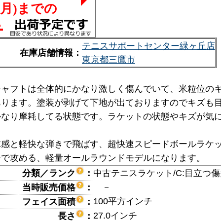
テニスサポートセンター緑ヶ丘店
在庫店舗情報：
東京都三鷹市
シャフトは全体的にかなり激しく傷んでいて、米粒位の
あります。塗装が剥げて下地が出ておりますのでキズも
かなり摩耗してる状態です。ラケットの状態やキズが気
球感と軽快な弾きで飛ばす、超快速スピードボールラケ
ーで攻める、軽量オールラウンドモデルになります。
分類／ランク
：
中古テニスラケット/C:目立つ
－
当時販売価格
：
100平方インチ
フェイス面積
：
27.0インチ
長さ
：