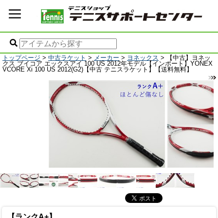
トップページ
>
中古ラケット
>
メーカー
>
ヨネックス
> 【中古】ヨネッ
クス ブイコア エックスアイ 100 US 2012年モデル【インポート】YONEX
VCORE Xi 100 US 2012(G2)【中古 テニスラケット】【送料無料】
【ランクA+】