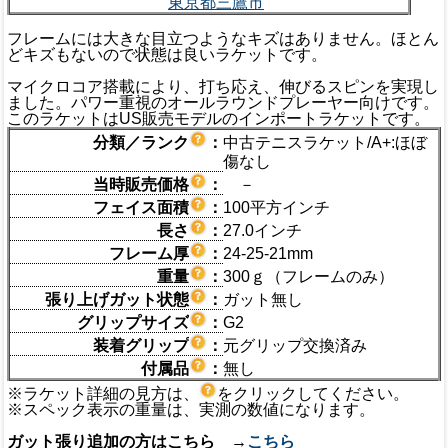
東京都三鷹市
フレームには大きな目立つようなキズはありません。ほとん
どキズもないので状態は良いラケットです。
マイクロコア搭載により、打ち応え、伸びるスピンを実現し
ました。パワー重視のオールラウンドプレーヤー向けです。
このラケットはUS販売モデルのインポートラケットです。
分類／ランク
：
中古テニスラケット/A+:ほぼ
傷なし
当時販売価格
：
－
フェイス面積
：
100平方インチ
長さ
：
27.0インチ
フレーム厚
：
24-25-21mm
重量
：
300ｇ（フレームのみ）
張り上げガット状態
：
ガット無し
グリップサイズ
：
G2
装着グリップ
：
元グリップ交換済み
付属品
：
無し
※ラケット詳細の見方は、
をクリックしてください。
※スペック表示の重量は、実測の数値になります。
ガット張り追加の方はこちら →
こちら