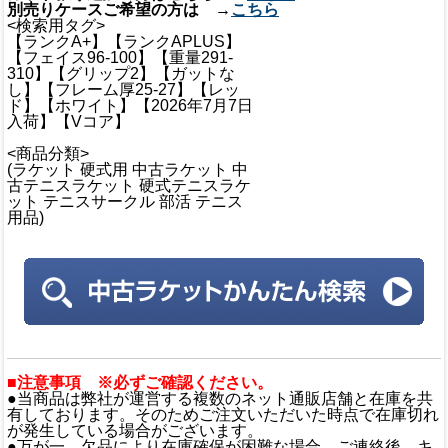
別売りケースご希望の方は →
こちら
<検索用タグ>
【ランクA+】【ランクAPLUS】
【フェイス96-100】【重量291-
310】【グリップ2】【ガットな
し】【フレーム厚25-27】【レッ
ド】【ホワイト】【2026年7月7日
入荷】【Vコア】
<商品分類>
(ラケット 硬式用 中古ラケット 中
古テニスラケット 硬式テニスラケ
ット テニスサークル 部活 テニス
用品)
■注意事項 ※必ずご確認ください。
●当商品は弊社が運営する複数のネット通販店舗と在庫を共
有しております。そのためご注文いただいた時点で在庫切れ
が発生している場合がございます。
●万が一、欠品により在庫確保が困難な場合、ご連絡後、キ